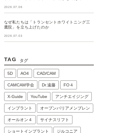
2026.07.06
なぜ私たちは「トランセントホワイトニング三
鷹院」を立ち上げたのか
2026.07.03
TAG
タグ
5D
AO4
CAD/CAM
CAMCAM学会
Dr.遠藤
FO４
X-Guide
YouTube
アンチエイジング
インプラント
オープンバリアメンブレン
オールオン４
サイナスリフト
ショートインプラント
ジルコニア