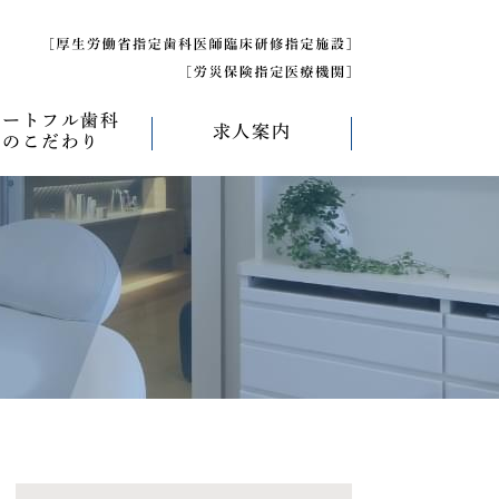
ハートフル歯科
求人案内
のこだわり
べく痛くない治療
求人募集について
べく削らない治療
研修医募集
療
べく抜かない治療
べく短期間の治療
管理について
エコキャップ