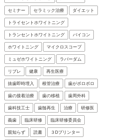
セミナー
セラミック治療
ダイエット
トライセントホワイトニング
トランセントホワイトニング
バイコン
ホワイトニング
マイクロスコープ
ミュゼホワイトニング
ラバーダム
リブレ
健康
再生医療
抜歯即時埋入
根管治療
歯がボロボロ
歯の接着治療
歯の移植
歯周外科
歯科技工士
歯髄再生
治療
研修医
義歯
臨床研修
臨床研修委員会
親知らず
読書
３Dプリンター