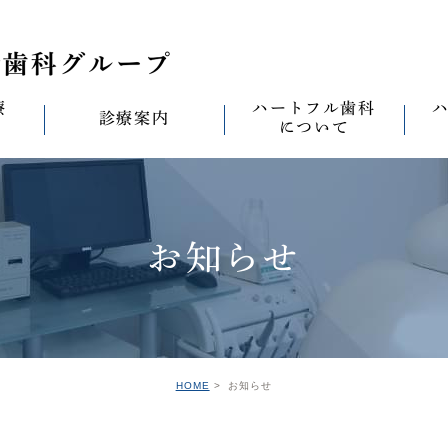
療
ハートフル歯科
診療案内
について
思い
診療案内一覧
(医)徹心会について
料金表
なる
ールセラミック治
むし歯治療
ハートフルの考え
歯周病治療
なる
お知らせ
セラミック治療
ハートフルの治療
ワンデイジルコニア治
なる
ントへの思い
無菌化根管治療
院内設備
予防・メンテナンス
なる
正装置（イン
の思い
インプラント
ハートフル歯科
オールオン4
滅菌
グループ院の案内
HOME
お知らせ
の思い
矯正治療
親知らずの抜歯
愛の