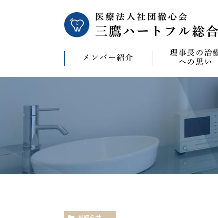
理事長の治
メンバー紹介
への思い
理事長の治療への
CAD/CAM（オ
療）への思い
バイコンインプラ
マウスピース型矯
ビザライン）へ
ホワイトニングへ
お知らせ