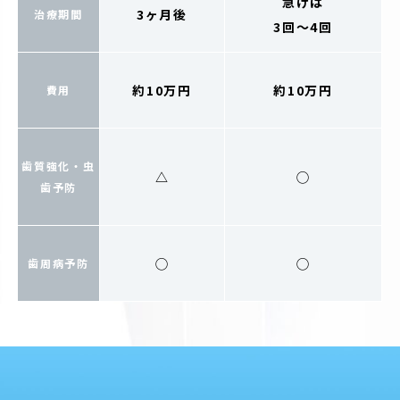
急げば
3ヶ月後
治療期間
3回〜4回
約10万円
約10万円
費用
歯質強化・虫
△
◯
歯予防
◯
◯
歯周病予防