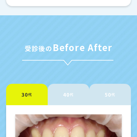
Before After
受診後の
30
40
50
代
代
代