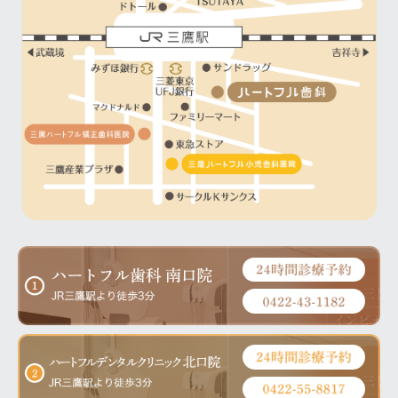
ハートフル歯科では、院内ドクターを対象としたインプラン
ト座談会を定期的に開催しています。 今回のテーマは、
トランセントホワイトニングで「うれしい」と言われ
「インプラント治療の成長ステップ」でした。 インプラン
る医院を目指して
トは、一朝一夕で身につく技術ではありません。 だからこ
ホワイトニングは、単に歯を白くする施術ではありません。
そ、 […]
患者さんが鏡を見て笑顔になり、 「やってよかった」 「も
っと早く来ればよかった」 そう感じていただける時間を提
供することが、本当の価値だと考えています。 だから私た
[…]
2026.07.25
EXクリーナーに配合されている100%オーガニックミ
ントの特徴と効能
2026.07.28
① 100%オーガニックミントを使用 EXクリーナーには、
100%オーガニック（有機栽培）の天然ミントが配合されて
院内インプラント座談会を開催しました ～未来ある
います。 化学的に合成された香料ではなく、植物由来のミ
研修医・勤務医の先生へ～
ントを採用することで、自然でやさしい爽快感を実現して
ハートフル歯科では、院内ドクターを対象としたインプラン
[…]
ト座談会を定期的に開催しています。 今回のテーマは、
「インプラント治療の成長ステップ」でした。 インプラン
トは、一朝一夕で身につく技術ではありません。 だからこ
そ、 […]
2026.07.14
夏のご挨拶に心が和みました
毎年この季節になると、お世話になっている
2026.07.26