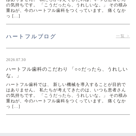
の気持ちです。 「こうだったら、うれしいな。」 その積み
重ねが、今のハートフル歯科をつくっています。 痛くなか
っ […]
ハートフルブログ
一覧 >
2026.07.30
トランセントホワイトニング三鷹院の強み 「設備」
だけではなく、「人」と「理念」で選ばれるホワイト
2026.07.30
ニングを目指しています。
ハートフル歯科のこだわり 「○○だったら、うれしい
ホワイトニングを検討される際、 「どこも同じでは？」 と
思われる方もいらっしゃるかもしれません。 確かに、レー
な。」
ザーや設備は数年経てば多くの医院が導入できます。 しか
ハートフル歯科では、 新しい機械を導入することが目的で
し、本当に医院の価値を決めるのは、設備だけではありませ
はありません。 私たちが考えてきたのは、いつも患者さん
ん […]
の気持ちです。 「こうだったら、うれしいな。」 その積み
重ねが、今のハートフル歯科をつくっています。 痛くなか
っ […]
2026.07.30
最近、口元の印象が気になり始めた女性へ 「若く見
2026.07.30
える人」は、肌だけでなく“歯”もきれいでした。