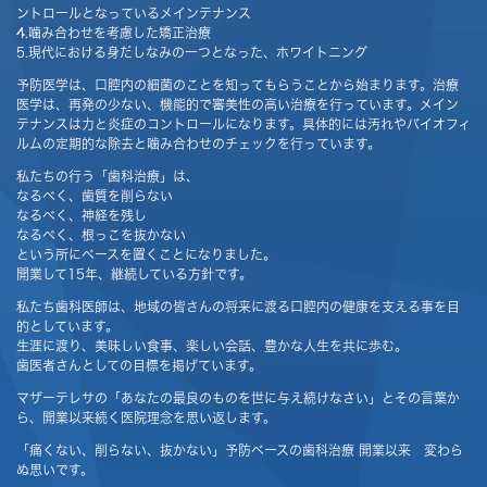
ントロールとなっているメインテナンス
4.噛み合わせを考慮した矯正治療
5.現代における身だしなみの一つとなった、ホワイトニング
予防医学は、口腔内の細菌のことを知ってもらうことから始まります。治療
医学は、再発の少ない、機能的で審美性の高い治療を行っています。メイン
テナンスは力と炎症のコントロールになります。具体的には汚れやバイオフィ
ルムの定期的な除去と噛み合わせのチェックを行っています。
私たちの行う「歯科治療」は、
なるべく、歯質を削らない
なるべく、神経を残し
なるべく、根っこを抜かない
という所にベースを置くことになりました。
開業して15年、継続している方針です。
私たち歯科医師は、地域の皆さんの将来に渡る口腔内の健康を支える事を目
的としています。
生涯に渡り、美味しい食事、楽しい会話、豊かな人生を共に歩む。
歯医者さんとしての目標を掲げています。
マザーテレサの「あなたの最良のものを世に与え続けなさい」とその言葉か
ら、開業以来続く医院理念を思い返します。
「痛くない、削らない、抜かない」予防ベースの歯科治療 開業以来 変わら
ぬ思いです。