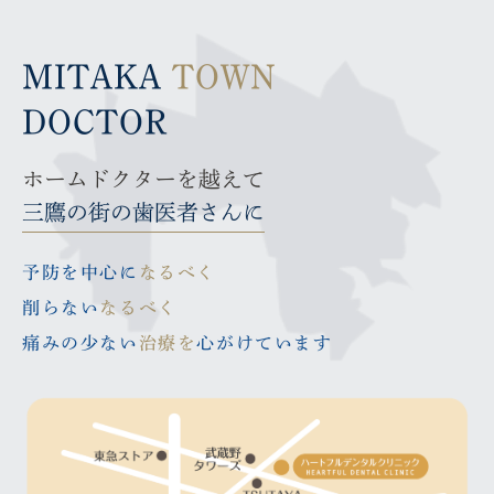
トランセントホワイトニング三鷹院の強み 「設備」
30代後半から40代になると、 鏡を見たときに、 「最近、な
んだか疲れて見える…」 「写真を見ると、昔より老けた気
だけではなく、「人」と「理念」で選ばれるホワイト
がする…」 そんな風に感じることはありませんか？ 実は、
ニングを目指しています。
MITAKA
TOWN
その印象は肌だけではなく、口元が関係していることが […]
ホワイトニングを検討される際、 「どこも同じでは？」 と
思われる方もいらっしゃるかもしれません。 確かに、レー
DOCTOR
ザーや設備は数年経てば多くの医院が導入できます。 しか
し、本当に医院の価値を決めるのは、設備だけではありませ
2026.07.30
ん […]
ホームドクターを越えて
トランセントホワイトニングで「うれしい」と言われ
三鷹の街の歯医者さんに
る医院を目指して
ホワイトニングは、単に歯を白くする施術ではありません。
2026.07.30
患者さんが鏡を見て笑顔になり、 「やってよかった」 「も
予防を中心に
なるべく
っと早く来ればよかった」 そう感じていただける時間を提
最近、口元の印象が気になり始めた女性へ 「若く見
供することが、本当の価値だと考えています。 だから私た
削らない
なるべく
える人」は、肌だけでなく“歯”もきれいでした。
[…]
30代後半から40代になると、 鏡を見たときに、 「最近、な
痛みの少ない
治療を
心がけています
んだか疲れて見える…」 「写真を見ると、昔より老けた気
がする…」 そんな風に感じることはありませんか？ 実は、
その印象は肌だけではなく、口元が関係していることが […]
2026.07.28
院内インプラント座談会を開催しました ～未来ある
研修医・勤務医の先生へ～
2026.07.30