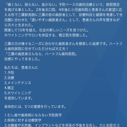
「痛くない、削らない、抜かない」予防ベースの歯科治療という、医院理念
を掲げる事とした。 2年後北口院、4年後に小児歯科院と患者さんの要望に応
える形で三鷹駅周囲に三鷹の街の歯医者として、診療科目と線路を考慮して生
活圏に合わせた「通いやすい歯医者さん」として、患者さんの声を聞きなが
ら次々と生まれた。
開業して10年を越え、社会の新しいニーズを見つけた。
ホワイトニングサロンを併設する、矯正院を開業した。
三鷹の方の様々なニーズに合わせた歯医者さんを模索した結果です。ハートフ
ル歯科医院に任せていただければ大丈夫！
「三鷹の歯医者さんなら、ハートフル歯科医院」
目標にやってきました。
私たちは、患者さんに
1.予防
2.治療
3.メインテナンス
4.矯正
5.ホワイトニング
を提供しています。
具体的には、5つの業務を行っています。
1.むし歯や歯周病にならない予防医学
2.疾病に対する治療医学
3.治療歯や天然歯、インプラントなどを将来の予後を左右し、力と炎症のコ