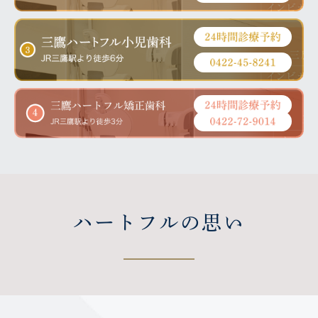
方から夏のご挨拶として立派な胡蝶蘭をいた
だきます。 今年も受付に飾らせていただきま
2026年夏導入予定の次世代ホワイトニ
したが、白とピンクの花がとても美しく、医
ング「トライセントホワイトニング」と
院の雰囲気を明るく、優しい空間にしてくれ
は？
ています。 &nb […]
従来との違いを歯科医の僕目線で解説しま
す。 近年、「痛くないホワイトニング」とし
て注目されている トライセントホワイトニン
グ（トランセントホワイトニング）をご存知
でしょうか。 従来のホワイトニングは →過
酸 […]
2026.07.25
EXクリーナーに配合されている100%オーガニックミ
ハートフルの思い
ントの特徴と効能
① 100%オーガニックミントを使用 EXクリーナーには、
100%オーガニック（有機栽培）の天然ミントが配合されて
います。 化学的に合成された香料ではなく、植物由来のミ
ントを採用することで、自然でやさしい爽快感を実現して
[…]