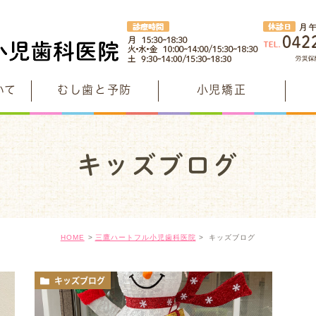
いて
むし歯と予防
小児矯正
年齢別予防
治療・
ハート
安全・安心への取り組み
キッズブログ
年齢別むし歯予防
フッ素イ
理事長の
院内紹介
年齢別クラブ
歯を強く
矯正認定
グループ医院のご紹介
たのしみながらむし歯予防
だ液検査
根っこを
HOME
三鷹ハートフル小児歯科医院
キッズブログ
神経を残
無料託児室(ママタイム)
歯質を残
キッズブ
キッズブログ