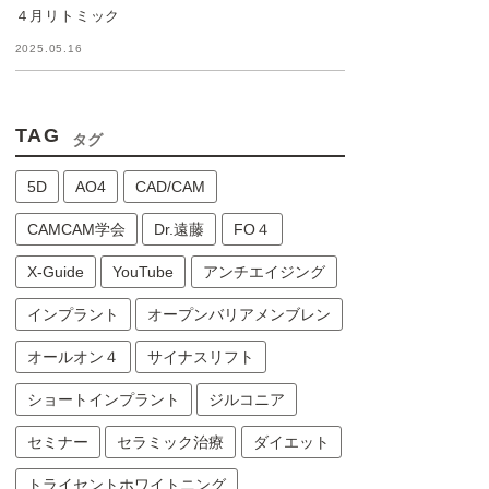
４月リトミック
2025.05.16
TAG
タグ
5D
AO4
CAD/CAM
CAMCAM学会
Dr.遠藤
FO４
X-Guide
YouTube
アンチエイジング
インプラント
オープンバリアメンブレン
オールオン４
サイナスリフト
ショートインプラント
ジルコニア
セミナー
セラミック治療
ダイエット
トライセントホワイトニング