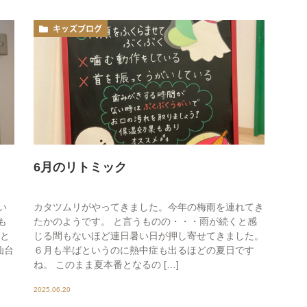
キッズブログ
6月のリトミック
い
カタツムリがやってきました。今年の梅雨を連れてき
も
たかのようです。 と言うものの・・・雨が続くと感
夕と
じる間もないほど連日暑い日が押し寄せてきました。
仙台
６月も半ばというのに熱中症も出るほどの夏日です
ね。 このまま夏本番となるの […]
2025.06.20