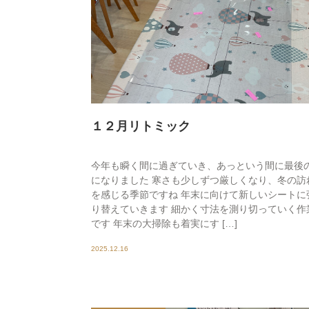
１２月リトミック
今年も瞬く間に過ぎていき、あっという間に最後
になりました 寒さも少しずつ厳しくなり、冬の訪
を感じる季節ですね 年末に向けて新しいシートに
り替えていきます 細かく寸法を測り切っていく作
です 年末の大掃除も着実にす […]
2025.12.16