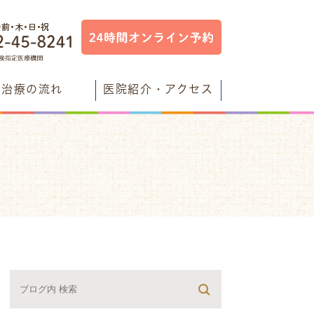
治療の流れ
医院紹介・アクセス
検査について
フル歯科からのメッセージ
オンでむし歯菌予防
ブログ
するレーザー治療
医ミナ先生のブログ
について
残すブログ
すブログ
すブログ
ログ