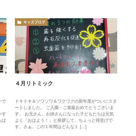
キッズブログ
４月リトミック
いで
ドキドキ＆ソワソワ＆ワクワクの新年度がついにスタ
。
ートしました。 ご入園・ご進級おめでとうございま
かす
す。 お兄さん、お姉さんになった子どもたちは元気
ちは
よく「おはよう！」と挨拶して、ちょっと得意げで
す。さぁ、この１年間はどんな１ […]