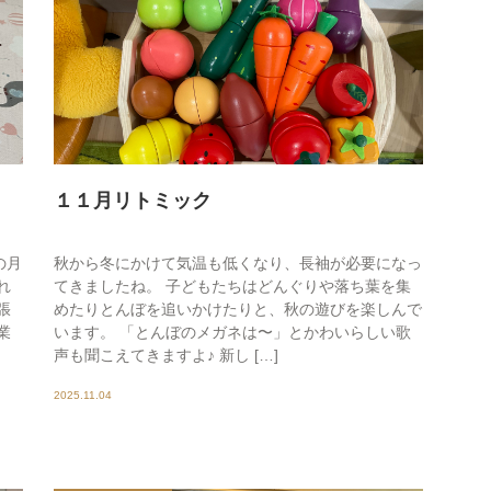
１１月リトミック
の月
秋から冬にかけて気温も低くなり、長袖が必要になっ
れ
てきましたね。 子どもたちはどんぐりや落ち葉を集
張
めたりとんぼを追いかけたりと、秋の遊びを楽しんで
業
います。 「とんぼのメガネは〜」とかわいらしい歌
声も聞こえてきますよ♪ 新し […]
2025.11.04