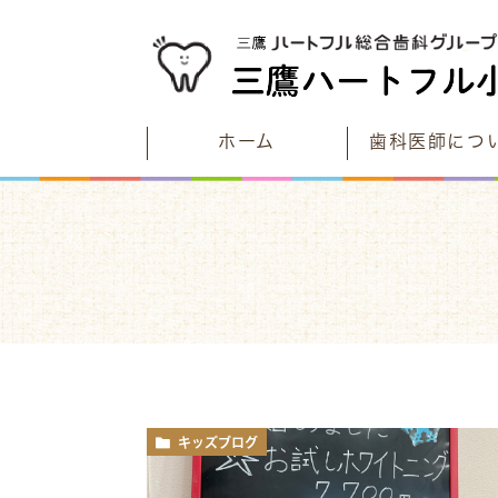
ホーム
歯科医師につ
むし歯について考える
当院が目指す未来とは
こどもたちのむし歯と予防
診療時間
むし歯と予防のストーリー
アクセス
一生自分の歯で過ごそう
電車でお越しの方は
車でお越しの方は
キッズブログ