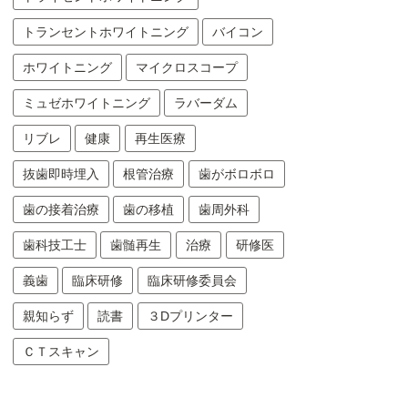
トランセントホワイトニング
バイコン
ホワイトニング
マイクロスコープ
ミュゼホワイトニング
ラバーダム
リブレ
健康
再生医療
抜歯即時埋入
根管治療
歯がボロボロ
歯の接着治療
歯の移植
歯周外科
歯科技工士
歯髄再生
治療
研修医
義歯
臨床研修
臨床研修委員会
親知らず
読書
３Dプリンター
ＣＴスキャン