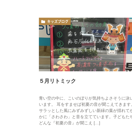
キッズブログ
５月リトミック
青い空の中に、こいのぼりが気持ちよさそうに泳
います。 耳をすませば初夏の音が聞こえてきます
サラッとした風にみずみずしい新緑の葉が揺れて
かに「さわさわ」と音を立てています。子どもた
どんな『初夏の音』が聞こえ […]