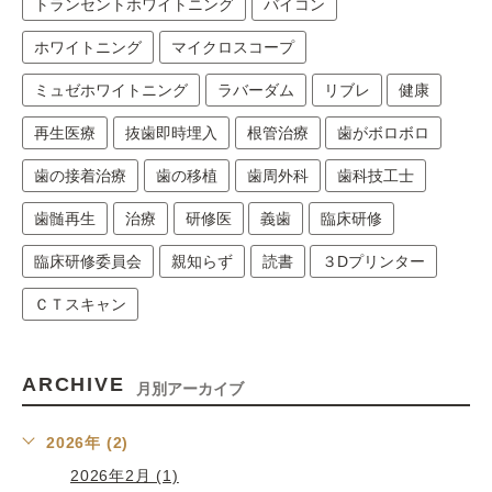
トランセントホワイトニング
バイコン
ホワイトニング
マイクロスコープ
ミュゼホワイトニング
ラバーダム
リブレ
健康
再生医療
抜歯即時埋入
根管治療
歯がボロボロ
歯の接着治療
歯の移植
歯周外科
歯科技工士
歯髄再生
治療
研修医
義歯
臨床研修
臨床研修委員会
親知らず
読書
３Dプリンター
ＣＴスキャン
ARCHIVE
月別アーカイブ
2026年 (2)
2026年2月 (1)