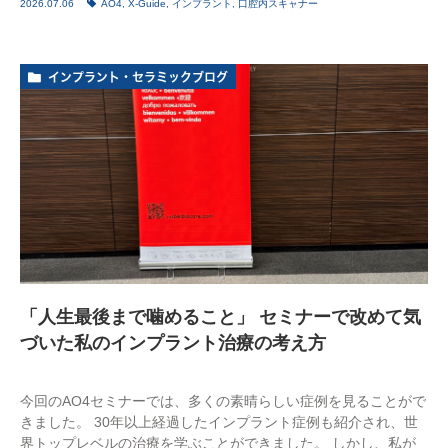
2026.07.06
AO4
,
X-Guide
,
インプラント
,
口腔内スキャナー
インプラント・セラミックブログ
「人生最後まで噛めること」 セミナーで改めて気
づいた私のインプラント治療の考え方
今回のAO4セミナーでは、多くの素晴らしい症例を見ることがで
きました。 30年以上経過したインプラント症例も紹介され、世
界トップレベルの治療を学ぶことができました。 しかし、私が