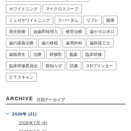
ホワイトニング
マイクロスコープ
ミュゼホワイトニング
ラバーダム
リブレ
健康
再生医療
抜歯即時埋入
根管治療
歯がボロボロ
歯の接着治療
歯の移植
歯周外科
歯科技工士
歯髄再生
治療
研修医
義歯
臨床研修
臨床研修委員会
親知らず
読書
３Dプリンター
ＣＴスキャン
ARCHIVE
月別アーカイブ
2026年 (21)
2026年7月 (8)