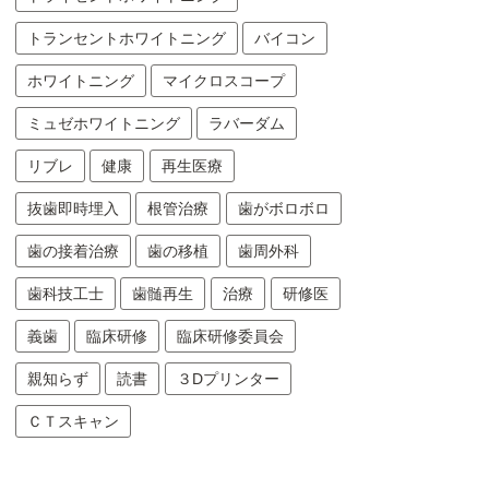
トランセントホワイトニング
バイコン
ホワイトニング
マイクロスコープ
ミュゼホワイトニング
ラバーダム
リブレ
健康
再生医療
抜歯即時埋入
根管治療
歯がボロボロ
歯の接着治療
歯の移植
歯周外科
歯科技工士
歯髄再生
治療
研修医
義歯
臨床研修
臨床研修委員会
親知らず
読書
３Dプリンター
ＣＴスキャン