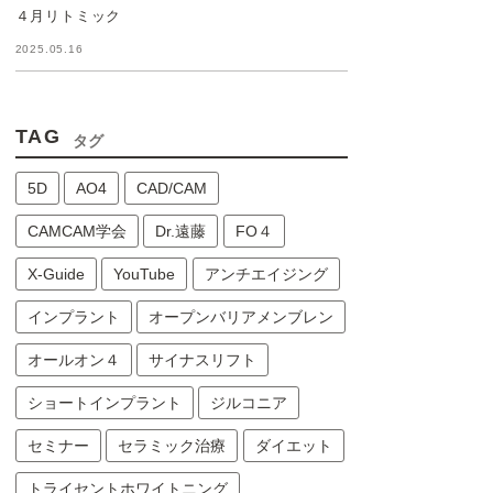
４月リトミック
2025.05.16
TAG
タグ
5D
AO4
CAD/CAM
CAMCAM学会
Dr.遠藤
FO４
X-Guide
YouTube
アンチエイジング
インプラント
オープンバリアメンブレン
オールオン４
サイナスリフト
ショートインプラント
ジルコニア
セミナー
セラミック治療
ダイエット
トライセントホワイトニング