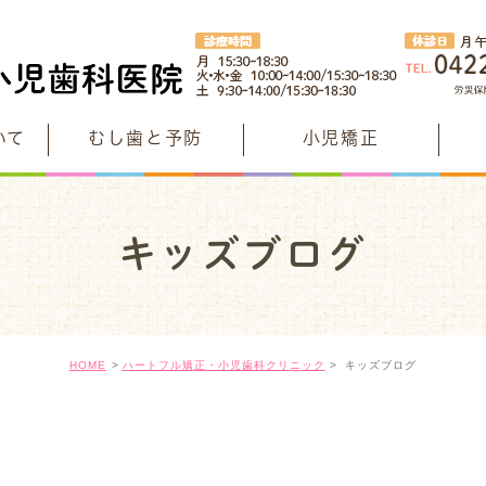
いて
むし歯と予防
小児矯正
年齢別予防
治療・
ハート
安全・安心への取り組み
キッズブログ
年齢別むし歯予防
フッ素イ
理事長の
院内紹介
年齢別クラブ
歯を強く
矯正認定
グループ医院のご紹介
たのしみながらむし歯予防
だ液検査
根っこを
HOME
ハートフル矯正・小児歯科クリニック
キッズブログ
神経を残
無料託児室(ママタイム)
歯質を残
キッズブ