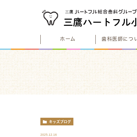
ホーム
歯科医師につ
むし歯について考える
当院が目指す未来とは
こどもたちのむし歯と予防
診療時間
むし歯と予防のストーリー
アクセス
一生自分の歯で過ごそう
電車でお越しの方は
車でお越しの方は
キッズブログ
2025.12.16