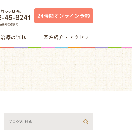
治療の流れ
医院紹介・アクセス
検査について
フル歯科からのメッセージ
オンでむし歯菌予防
ブログ
するレーザー治療
医ミナ先生のブログ
について
残すブログ
すブログ
すブログ
ログ