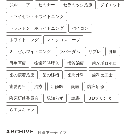
ジルコニア
セミナー
セラミック治療
ダイエット
トライセントホワイトニング
トランセントホワイトニング
バイコン
ホワイトニング
マイクロスコープ
ミュゼホワイトニング
ラバーダム
リブレ
健康
再生医療
抜歯即時埋入
根管治療
歯がボロボロ
歯の接着治療
歯の移植
歯周外科
歯科技工士
歯髄再生
治療
研修医
義歯
臨床研修
臨床研修委員会
親知らず
読書
３Dプリンター
ＣＴスキャン
ARCHIVE
月別アーカイブ