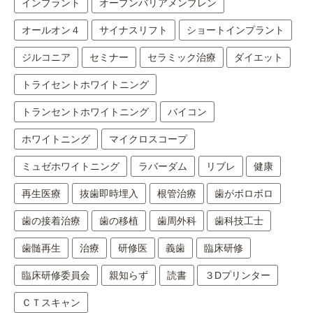
インプラント
オープンバリアメンブレン
オールオン４
サイナスリフト
ショートインプラント
ジルコニア
セミナー
セラミック治療
ダイエット
トライセントホワイトニング
トランセントホワイトニング
バイコン
ホワイトニング
マイクロスコープ
ミュゼホワイトニング
ラバーダム
リブレ
健康
再生医療
抜歯即時埋入
根管治療
歯がボロボロ
歯の接着治療
歯の移植
歯周外科
歯科技工士
歯髄再生
治療
研修医
義歯
臨床研修
臨床研修委員会
親知らず
読書
３Dプリンター
ＣＴスキャン