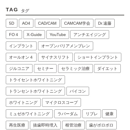
TAG
タグ
5D
AO4
CAD/CAM
CAMCAM学会
Dr.遠藤
FO４
X-Guide
YouTube
アンチエイジング
インプラント
オープンバリアメンブレン
オールオン４
サイナスリフト
ショートインプラント
ジルコニア
セミナー
セラミック治療
ダイエット
トライセントホワイトニング
トランセントホワイトニング
バイコン
ホワイトニング
マイクロスコープ
ミュゼホワイトニング
ラバーダム
リブレ
健康
再生医療
抜歯即時埋入
根管治療
歯がボロボロ