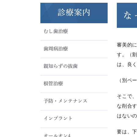
診療案内
な
むし歯治療
審美的
歯周病治療
す。（
は、良
親知らずの抜歯
（別ペ
根管治療
そこで
予防・メンテナンス
な削合
はない
インプラント
要は、下
オールオン4