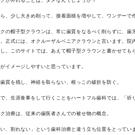
ックが外れることは、ダメなんでしょうか？
たら、少し大きめ削って、接着面積を増やして、ワンデーで
ックの帽子型クラウンは、常に歯質をなるべく削らずに、歯
す。正式には、オクルーザルベニアクラウンと言います。院内
かし。このサイトでは、あえて帽子型クラウンと書かせても
うがイメージしやすいと思っています。
く歯質を残し、神経を取らない、根っこの破折を防ぐ。
歯で、生涯食事をして行くことをハートフル歯科では、「祈
ック治療は、従来の歯医者さんでの被せ物の概念。
ない、割れない」という歯科治療と違う立ち位置をとってい