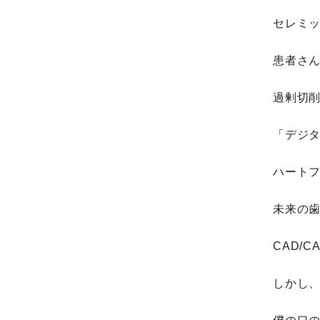
セレミ
患者さ
過剰切
「デジ
ハート
未来の
CAD/
しかし