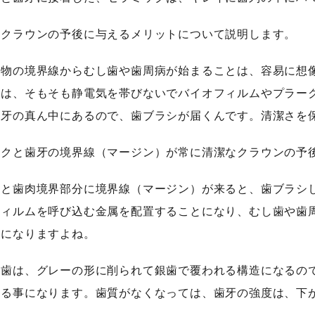
のクラウンの予後に与えるメリットについて説明します。
異物の境界線からむし歯や歯周病が始まることは、容易に想
クは、そもそも静電気を帯びないでバイオフィルムやプラー
歯牙の真ん中にあるので、歯ブラシが届くんです。清潔さを
ックと歯牙の境界線（マージン）が常に清潔なクラウンの予
牙と歯肉境界部分に境界線（マージン）が来ると、歯ブラシ
フィルムを呼び込む金属を配置することになり、むし歯や歯
安になりますよね。
銀歯は、グレーの形に削られて銀歯で覆われる構造になるの
削る事になります。歯質がなくなっては、歯牙の強度は、下