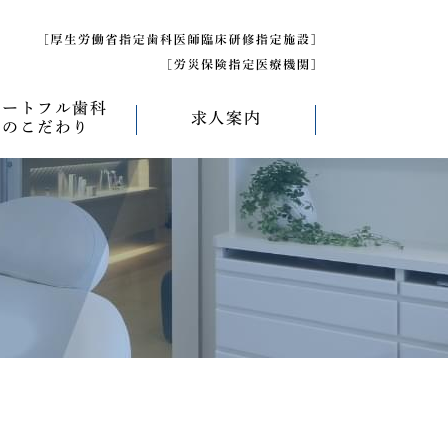
ハートフル歯科
求人案内
のこだわり
べく痛くない治療
求人募集について
べく削らない治療
研修医募集
療
べく抜かない治療
べく短期間の治療
管理について
エコキャップ