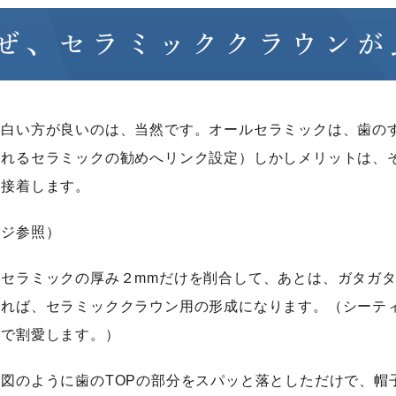
睡眠時無呼吸症候群
口臭外来
ぜ、セラミッククラウンが
ホワイトニング
訪問歯科診療
に白い方が良いのは、当然です。オールセラミックは、歯の
割れるセラミックの勧めへリンク設定）しかしメリットは、
く接着します。
ージ参照）
、セラミックの厚み２mmだけを削合して、あとは、ガタガ
すれば、セラミッククラウン用の形成になります。（シーテ
ので割愛します。）
図のように歯のTOPの部分をスパッと落としただけで、帽