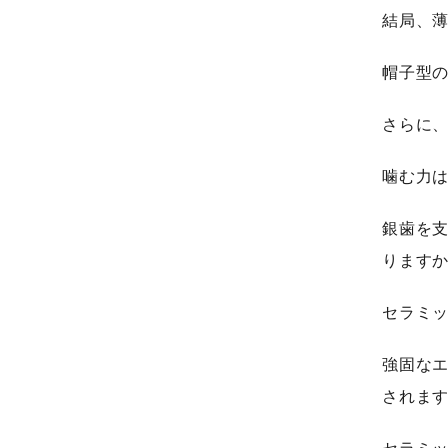
結局、
帽子型
さらに
噛む力
銀歯を
ります
セラミ
強固な
されま