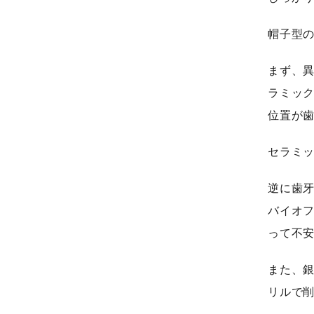
帽子型
まず、
ラミッ
位置が
セラミ
逆に歯
バイオ
って不
また、
リルで