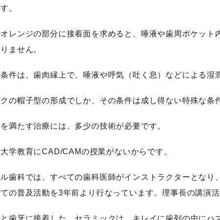
ます。
にオレンジの部分に接着面を求めると、唾液や歯周ポケット
かりません。
好条件は、歯肉縁上で、唾液や呼気（吐く息）などによる湿
ックの帽子型の形成でしか、その条件は成し得ない特殊な条
件を満たす治療には、多少の技術が必要です。
大学教育にCAD/CAMの授業がないからです。
フル歯科では、すべての歯科医師がインストラクターとなり
じての普及活動を3年前より行なっています。理事長の講演活
りと歯牙に接着した、セラミックは、キレイに歯列の中にハ