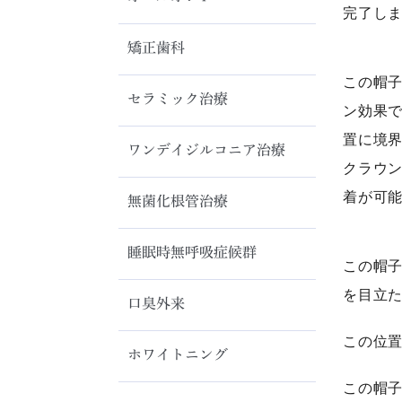
完了し
矯正歯科
この帽
セラミック治療
ン効果で
置に境界
ワンデイジルコニア治療
クラウ
着が可
無菌化根管治療
睡眠時無呼吸症候群
この帽
を目立
口臭外来
この位
ホワイトニング
この帽