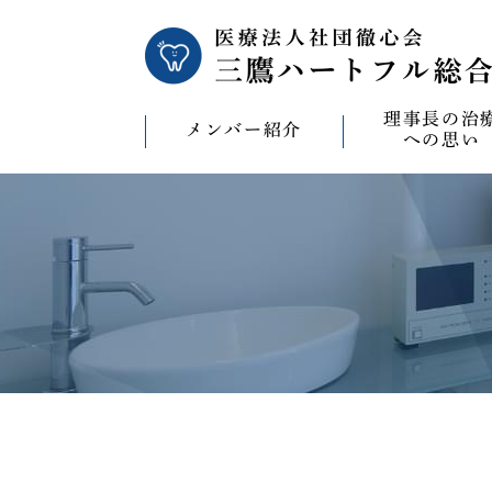
理事長の治
メンバー紹介
への思い
理事長の治療への
CAD/CAM（オ
療）への思い
バイコンインプラ
マウスピース型矯
ビザライン）へ
ホワイトニングへ