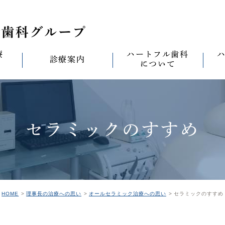
療
ハートフル歯科
診療案内
について
思い
診療案内一覧
(医)徹心会について
料金表
なる
ールセラミック治
むし歯治療
ハートフルの考え
歯周病治療
なる
セラミックのすすめ
セラミック治療
ハートフルの治療
ワンデイジルコニア治
なる
ントへの思い
無菌化根管治療
院内設備
予防・メンテナンス
なる
正装置（イン
の思い
インプラント
ハートフル歯科
オールオン4
滅菌
グループ院の案内
HOME
理事長の治療への思い
オールセラミック治療への思い
セラミックのすすめ
の思い
矯正治療
親知らずの抜歯
愛の