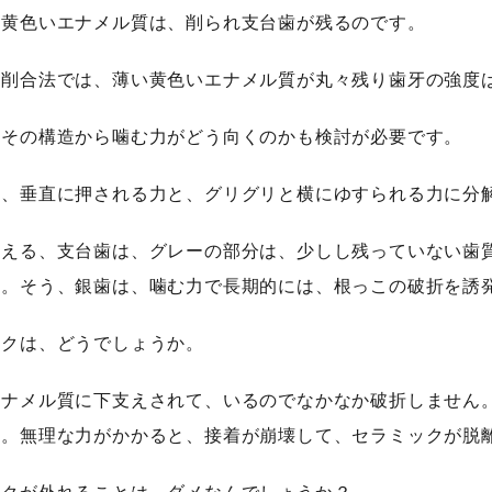
薄黄色いエナメル質は、削られ支台歯が残るのです。
の削合法では、薄い黄色いエナメル質が丸々残り歯牙の強度
、その構造から噛む力がどう向くのかも検討が必要です。
は、垂直に押される力と、グリグリと横にゆすられる力に分
支える、支台歯は、グレーの部分は、少しし残っていない歯
か。そう、銀歯は、噛む力で長期的には、根っこの破折を誘
ックは、どうでしょうか。
エナメル質に下支えされて、いるのでなかなか破折しません
す。無理な力がかかると、接着が崩壊して、セラミックが脱