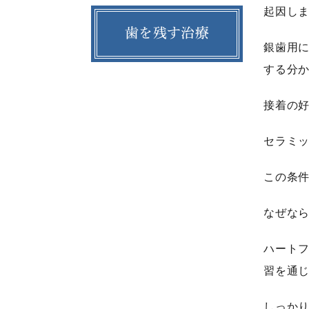
起因し
歯を残す治療
銀歯用
する分
接着の
セラミ
この条
なぜなら
ハート
習を通
しっか