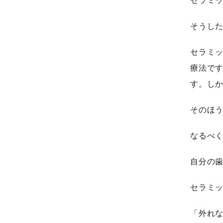
セラミ
そうし
セラミ
療法で
す。し
そのほ
なるべ
自分の
セラミ
「外れ