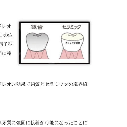
メレオ
この位
帽子型
固に接
メレオン効果で歯質とセラミックの境界線
。
象牙質に強固に接着が可能になったことに