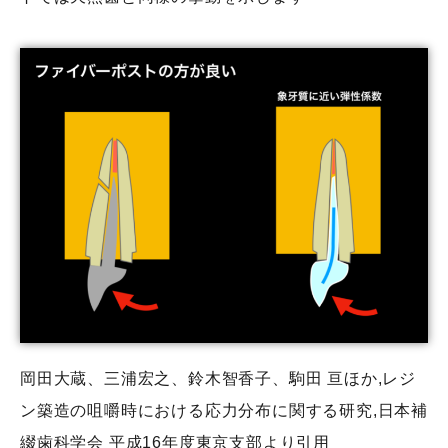
岡田大蔵、三浦宏之、鈴木智香子、駒田 亘ほか,レジ
ン築造の咀嚼時における応力分布に関する研究,日本補
綴歯科学会 平成16年度東京支部より引用