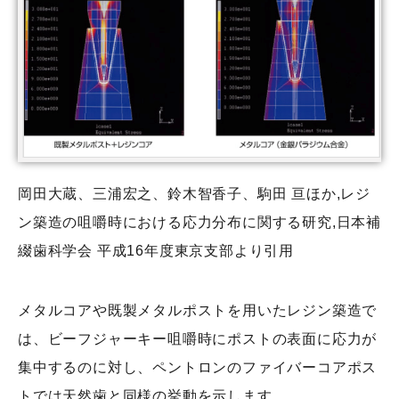
岡田大蔵、三浦宏之、鈴木智香子、駒田 亘ほか,レジ
ン築造の咀嚼時における応力分布に関する研究,日本補
綴歯科学会 平成16年度東京支部より引用
メタルコアや既製メタルポストを用いたレジン築造で
は、ビーフジャーキー咀嚼時にポストの表面に応力が
集中するのに対し、ペントロンのファイバーコアポス
トでは天然歯と同様の挙動を示します