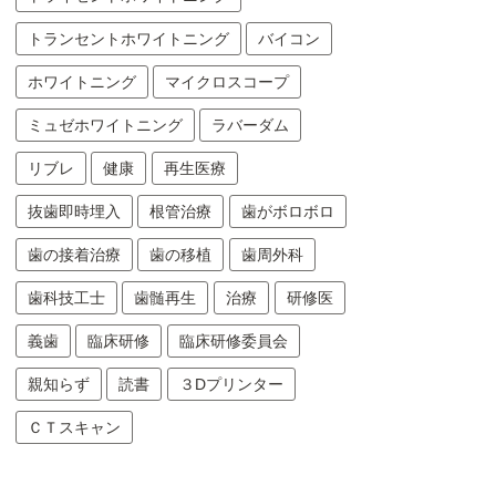
トランセントホワイトニング
バイコン
ホワイトニング
マイクロスコープ
ミュゼホワイトニング
ラバーダム
リブレ
健康
再生医療
抜歯即時埋入
根管治療
歯がボロボロ
歯の接着治療
歯の移植
歯周外科
歯科技工士
歯髄再生
治療
研修医
義歯
臨床研修
臨床研修委員会
親知らず
読書
３Dプリンター
ＣＴスキャン