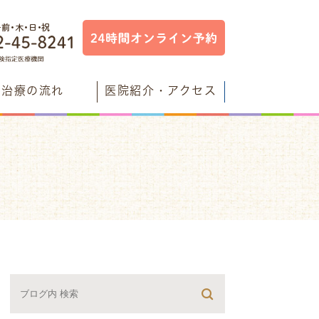
治療の流れ
医院紹介・アクセス
検査について
フル歯科からのメッセージ
オンでむし歯菌予防
ブログ
するレーザー治療
医ミナ先生のブログ
について
残すブログ
すブログ
すブログ
ログ