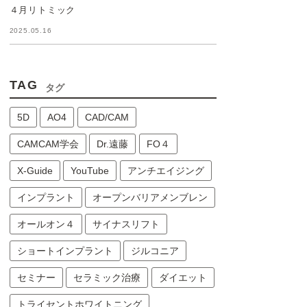
４月リトミック
2025.05.16
TAG
タグ
5D
AO4
CAD/CAM
CAMCAM学会
Dr.遠藤
FO４
X-Guide
YouTube
アンチエイジング
インプラント
オープンバリアメンブレン
オールオン４
サイナスリフト
ショートインプラント
ジルコニア
セミナー
セラミック治療
ダイエット
トライセントホワイトニング