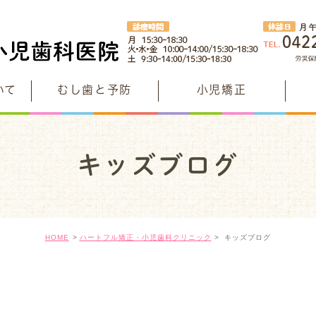
いて
むし歯と予防
小児矯正
年齢別予防
治療・
ハート
安全・安心への取り組み
キッズブログ
年齢別むし歯予防
フッ素イ
理事長の
院内紹介
年齢別クラブ
歯を強く
矯正認定
グループ医院のご紹介
たのしみながらむし歯予防
だ液検査
根っこを
HOME
ハートフル矯正・小児歯科クリニック
キッズブログ
神経を残
無料託児室(ママタイム)
歯質を残
キッズブ