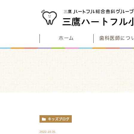
ホーム
歯科医師につ
むし歯について考える
当院が目指す未来とは
こどもたちのむし歯と予防
診療時間
むし歯と予防のストーリー
アクセス
一生自分の歯で過ごそう
電車でお越しの方は
車でお越しの方は
キッズブログ
2022.10.31