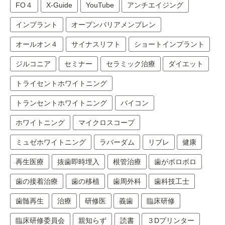
FO４
X-Guide
YouTube
アンチエイジング
インプラント
オープンバリアメンブレン
オールオン４
サイナスリフト
ショートインプラント
ジルコニア
セミナー
セラミック治療
ダイエット
トライセントホワイトニング
トランセントホワイトニング
バイコン
ホワイトニング
マイクロスコープ
ミュゼホワイトニング
ラバーダム
リブレ
健康
再生医療
抜歯即時埋入
根管治療
歯がボロボロ
歯の接着治療
歯の移植
歯周外科
歯科技工士
歯髄再生
治療
研修医
義歯
臨床研修
臨床研修委員会
親知らず
読書
３Dプリンター