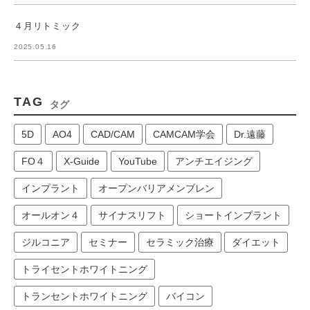
４月リトミック
2025.05.16
TAG
タグ
5D
AO4
CAD/CAM
CAMCAM学会
Dr.遠藤
FO４
X-Guide
YouTube
アンチエイジング
インプラント
オープンバリアメンブレン
オールオン４
サイナスリフト
ショートインプラント
ジルコニア
セミナー
セラミック治療
ダイエット
トライセントホワイトニング
トランセントホワイトニング
バイコン