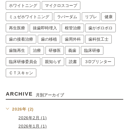
ホワイトニング
マイクロスコープ
ミュゼホワイトニング
ラバーダム
リブレ
健康
再生医療
抜歯即時埋入
根管治療
歯がボロボロ
歯の接着治療
歯の移植
歯周外科
歯科技工士
歯髄再生
治療
研修医
義歯
臨床研修
臨床研修委員会
親知らず
読書
３Dプリンター
ＣＴスキャン
ARCHIVE
月別アーカイブ
2026年 (2)
2026年2月 (1)
2026年1月 (1)