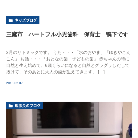
キッズブログ
三鷹市 ハートフル小児歯科 保育士 鴨下です
2月のリトミックです。 うた・・・「氷のおやま」「ゆきやこん
こん」 お話・・・「おとなの歯 子どもの歯」 赤ちゃんの時に
自然と生え始めて、6歳くらいになると自然とグラグラしだして
抜けて、そのあとに大人の歯が生えてきます。 […]
2018.02.07
理事長のブログ