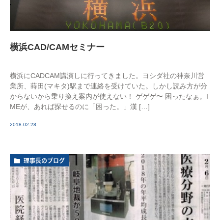
横浜CAD/CAMセミナー
横浜にCADCAM講演しに行ってきました。ヨシダ社の神奈川営
業所、蒔田(マキタ)駅まで連絡を受けていた。しかし読み方が分
からないから乗り換え案内が使えない！ ゲゲゲ〜 困ったなぁ。I
MEが、あれば探せるのに「困った。」漢 […]
2018.02.28
理事長のブログ