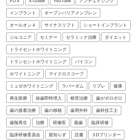
FO４
X-Guide
YouTube
アンチエイジング
インプラント
オープンバリアメンブレン
オールオン４
サイナスリフト
ショートインプラント
ジルコニア
セミナー
セラミック治療
ダイエット
トライセントホワイトニング
トランセントホワイトニング
バイコン
ホワイトニング
マイクロスコープ
ミュゼホワイトニング
ラバーダム
リブレ
健康
再生医療
抜歯即時埋入
根管治療
歯がボロボロ
歯の接着治療
歯の移植
歯周外科
歯科技工士
歯髄再生
治療
研修医
義歯
臨床研修
臨床研修委員会
親知らず
読書
３Dプリンター