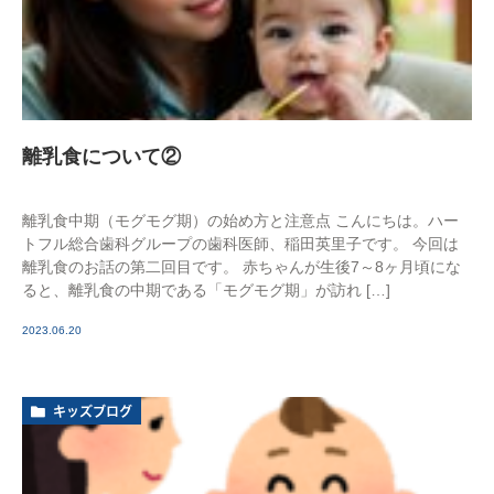
離乳食について②
離乳食中期（モグモグ期）の始め方と注意点 こんにちは。ハー
トフル総合歯科グループの歯科医師、稲田英里子です。 今回は
離乳食のお話の第二回目です。 赤ちゃんが生後7～8ヶ月頃にな
ると、離乳食の中期である「モグモグ期」が訪れ […]
2023.06.20
キッズブログ