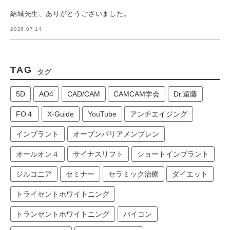
結城先生、ありがとうございました。
2026.07.14
TAG
タグ
5D
AO4
CAD/CAM
CAMCAM学会
Dr.遠藤
FO４
X-Guide
YouTube
アンチエイジング
インプラント
オープンバリアメンブレン
オールオン４
サイナスリフト
ショートインプラント
ジルコニア
セミナー
セラミック治療
ダイエット
トライセントホワイトニング
トランセントホワイトニング
バイコン