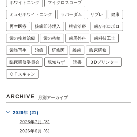
ホワイトニング
マイクロスコープ
ミュゼホワイトニング
ラバーダム
リブレ
健康
再生医療
抜歯即時埋入
根管治療
歯がボロボロ
歯の接着治療
歯の移植
歯周外科
歯科技工士
歯髄再生
治療
研修医
義歯
臨床研修
臨床研修委員会
親知らず
読書
３Dプリンター
ＣＴスキャン
ARCHIVE
月別アーカイブ
2026年 (21)
2026年7月 (8)
2026年6月 (6)