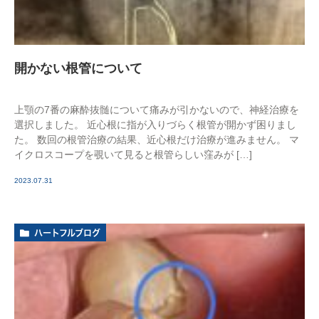
開かない根管について
上顎の7番の麻酔抜髄について痛みが引かないので、神経治療を
選択しました。 近心根に指が入りづらく根管が開かず困りまし
た。 数回の根管治療の結果、近心根だけ治療が進みません。 マ
イクロスコープを覗いて見ると根管らしい窪みが […]
2023.07.31
ハートフルブログ