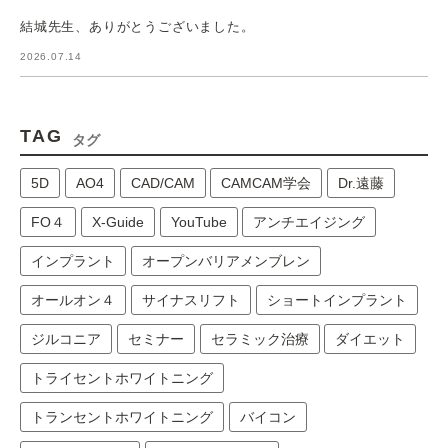
結城先生、ありがとうございました。
2026.07.14
TAG
タグ
5D
AO4
CAD/CAM
CAMCAM学会
Dr.遠藤
FO４
X-Guide
YouTube
アンチエイジング
インプラント
オープンバリアメンブレン
オールオン４
サイナスリフト
ショートインプラント
ジルコニア
セミナー
セラミック治療
ダイエット
トライセントホワイトニング
トランセントホワイトニング
バイコン