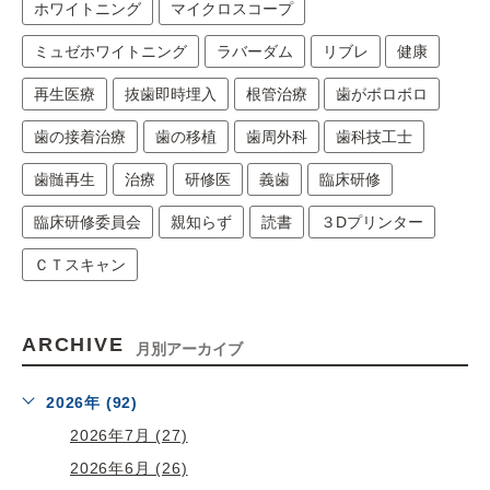
ホワイトニング
マイクロスコープ
ミュゼホワイトニング
ラバーダム
リブレ
健康
再生医療
抜歯即時埋入
根管治療
歯がボロボロ
歯の接着治療
歯の移植
歯周外科
歯科技工士
歯髄再生
治療
研修医
義歯
臨床研修
臨床研修委員会
親知らず
読書
３Dプリンター
ＣＴスキャン
ARCHIVE
月別アーカイブ
2026年 (92)
2026年7月 (27)
2026年6月 (26)