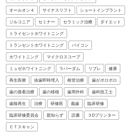
オールオン４
サイナスリフト
ショートインプラント
ジルコニア
セミナー
セラミック治療
ダイエット
トライセントホワイトニング
トランセントホワイトニング
バイコン
ホワイトニング
マイクロスコープ
ミュゼホワイトニング
ラバーダム
リブレ
健康
再生医療
抜歯即時埋入
根管治療
歯がボロボロ
歯の接着治療
歯の移植
歯周外科
歯科技工士
歯髄再生
治療
研修医
義歯
臨床研修
臨床研修委員会
親知らず
読書
３Dプリンター
ＣＴスキャン