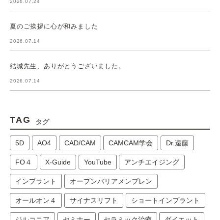
2026.07.24
夏のご挨拶に心が和みました
2026.07.14
結城先生、ありがとうございました。
2026.07.14
TAG
タグ
5D
AO4
CAD/CAM
CAMCAM学会
Dr.遠藤
FO４
X-Guide
YouTube
アンチエイジング
インプラント
オープンバリアメンブレン
オールオン４
サイナスリフト
ショートインプラント
ジルコニア
セミナー
セラミック治療
ダイエット