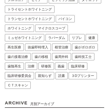
トライセントホワイトニング
トランセントホワイトニング
バイコン
ホワイトニング
マイクロスコープ
ミュゼホワイトニング
ラバーダム
リブレ
健康
再生医療
抜歯即時埋入
根管治療
歯がボロボロ
歯の接着治療
歯の移植
歯周外科
歯科技工士
歯髄再生
治療
研修医
義歯
臨床研修
臨床研修委員会
親知らず
読書
３Dプリンター
ＣＴスキャン
ARCHIVE
月別アーカイブ