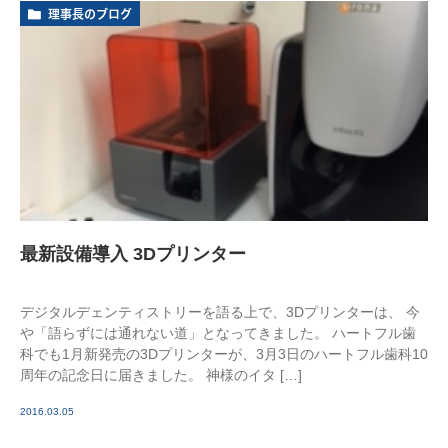
理事長のブログ
最新設備導入 3Dプリンター
デジタルデェンティストリーを語る上で、3Dプリンターは、 今
や「語らずには通れない道」となってきました。 ハートフル歯
科でも1月新発売の3Dプリンターが、3月3日のハートフル歯科10
周年の記念日に届きました。 神様のイタ […]
2016.03.05