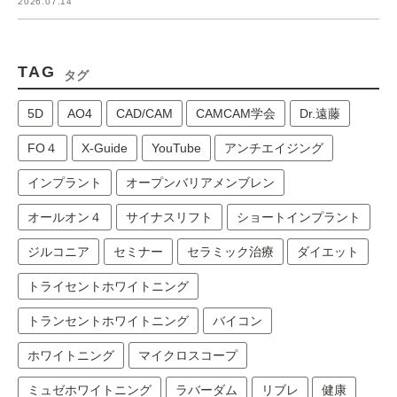
2026.07.14
TAG
タグ
5D
AO4
CAD/CAM
CAMCAM学会
Dr.遠藤
FO４
X-Guide
YouTube
アンチエイジング
インプラント
オープンバリアメンブレン
オールオン４
サイナスリフト
ショートインプラント
ジルコニア
セミナー
セラミック治療
ダイエット
トライセントホワイトニング
トランセントホワイトニング
バイコン
ホワイトニング
マイクロスコープ
ミュゼホワイトニング
ラバーダム
リブレ
健康