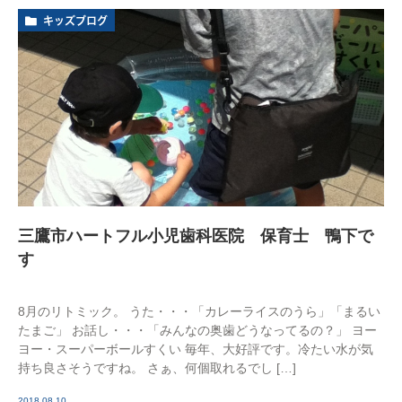
キッズブログ
三鷹市ハートフル小児歯科医院 保育士 鴨下で
す
8月のリトミック。 うた・・・「カレーライスのうら」「まるい
たまご」 お話し・・・「みんなの奥歯どうなってるの？」 ヨー
ヨー・スーパーボールすくい 毎年、大好評です。冷たい水が気
持ち良さそうですね。 さぁ、何個取れるでし […]
2018.08.10