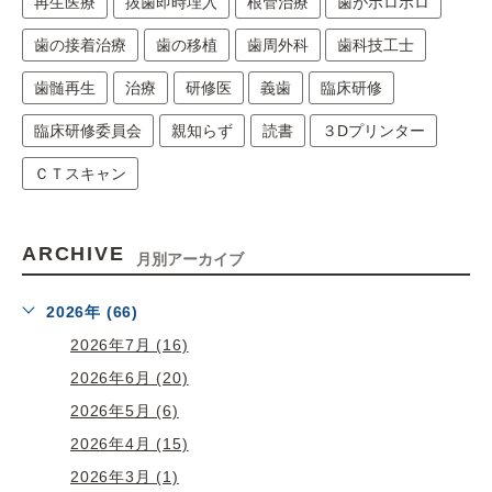
再生医療
抜歯即時埋入
根管治療
歯がボロボロ
歯の接着治療
歯の移植
歯周外科
歯科技工士
歯髄再生
治療
研修医
義歯
臨床研修
臨床研修委員会
親知らず
読書
３Dプリンター
ＣＴスキャン
ARCHIVE
月別アーカイブ
2026年 (66)
2026年7月 (16)
2026年6月 (20)
2026年5月 (6)
2026年4月 (15)
2026年3月 (1)