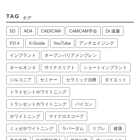
TAG
タグ
5D
AO4
CAD/CAM
CAMCAM学会
Dr.遠藤
FO４
X-Guide
YouTube
アンチエイジング
インプラント
オープンバリアメンブレン
オールオン４
サイナスリフト
ショートインプラント
ジルコニア
セミナー
セラミック治療
ダイエット
トライセントホワイトニング
トランセントホワイトニング
バイコン
ホワイトニング
マイクロスコープ
ミュゼホワイトニング
ラバーダム
リブレ
健康