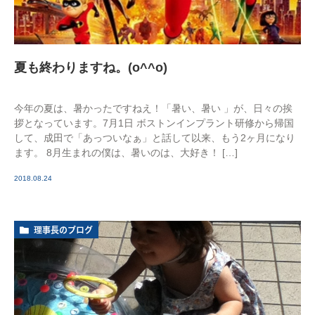
夏も終わりますね。(o^^o)
今年の夏は、暑かったですねえ！「暑い、暑い 」が、日々の挨
拶となっています。7月1日 ボストンインプラント研修から帰国
して、成田で「あっついなぁ」と話して以来、もう2ヶ月になり
ます。 8月生まれの僕は、暑いのは、大好き！ […]
2018.08.24
理事長のブログ