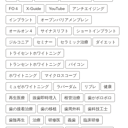
FO４
X-Guide
YouTube
アンチエイジング
インプラント
オープンバリアメンブレン
オールオン４
サイナスリフト
ショートインプラント
ジルコニア
セミナー
セラミック治療
ダイエット
トライセントホワイトニング
トランセントホワイトニング
バイコン
ホワイトニング
マイクロスコープ
ミュゼホワイトニング
ラバーダム
リブレ
健康
再生医療
抜歯即時埋入
根管治療
歯がボロボロ
歯の接着治療
歯の移植
歯周外科
歯科技工士
歯髄再生
治療
研修医
義歯
臨床研修