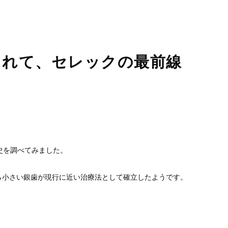
睡眠時無呼吸症候群
口臭外来
ホワイトニング
訪問歯科診療
まれて、セレックの最前線
史を調べてみました。
ら小さい銀歯が現行に近い治療法として確立したようです。