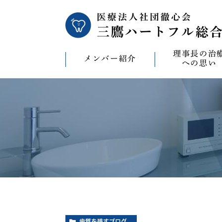
理事長の治
メンバー紹介
への思い
理事長の治療への
CAD/CAM（オ
療）への思い
バイコンインプラ
マウスピース型矯
ビザライン）へ
ホワイトニングへ
歯質を残すブログ