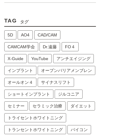
TAG
タグ
5D
AO4
CAD/CAM
CAMCAM学会
Dr.遠藤
FO４
X-Guide
YouTube
アンチエイジング
インプラント
オープンバリアメンブレン
オールオン４
サイナスリフト
ショートインプラント
ジルコニア
セミナー
セラミック治療
ダイエット
トライセントホワイトニング
トランセントホワイトニング
バイコン