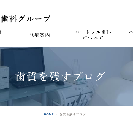
療
ハートフル歯科
診療案内
について
思い
診療案内一覧
(医)徹心会について
料金表
なる
ールセラミック治
むし歯治療
ハートフルの考え
歯周病治療
なる
歯質を残すブログ
セラミック治療
ハートフルの治療
ワンデイジルコニア治
なる
ントへの思い
無菌化根管治療
院内設備
予防・メンテナンス
なる
正装置（イン
の思い
インプラント
ハートフル歯科
オールオン4
滅菌
グループ院の案内
HOME
歯質を残すブログ
の思い
矯正治療
親知らずの抜歯
愛の