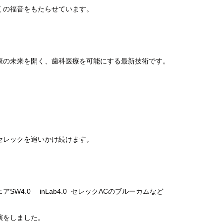
くの福音をもたらせています。
康の未来を開く、歯科医療を可能にする最新技術です。
セレックを追いかけ続けます。
SW4.0
inLab4.0
AC
ェア
セレック
のブルーカムなど
演をしました。