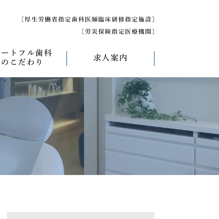
ハートフル歯科
求人案内
のこだわり
べく痛くない治療
求人募集について
べく削らない治療
研修医募集
療
べく抜かない治療
べく短期間の治療
管理について
エコキャップ