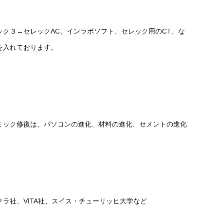
AC
CT
ック３→セレック
、インラボソフト、セレック用の
、な
を入れております。
ミック修復は、パソコンの進化、材料の進化、セメントの進化
VITA
クラ社、
社、スイス・チューリッヒ大学など