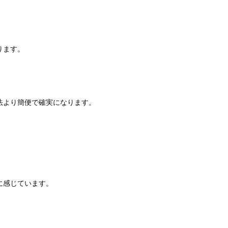
ります。
法より簡便で確実になります。
に感じています。