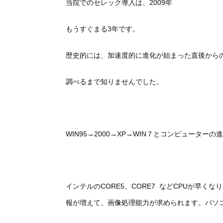
2009
当院でのセレック導入は、
年
3
もうすぐまる
年です。
歴史的には、加速度的に進化が始まった直後から
調べるまで知りませんでした。
WIN95
2000
XP
WIN
→
→
→
７とコンピューターの進
CORE5
CORE
7
CPU
インテルの
、
など
が早くなり
報が増えて、画像処理能力が求められます。パソ