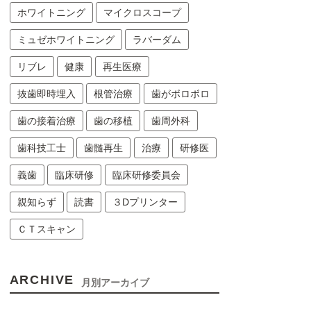
ホワイトニング
マイクロスコープ
ミュゼホワイトニング
ラバーダム
リブレ
健康
再生医療
抜歯即時埋入
根管治療
歯がボロボロ
歯の接着治療
歯の移植
歯周外科
歯科技工士
歯髄再生
治療
研修医
義歯
臨床研修
臨床研修委員会
親知らず
読書
３Dプリンター
ＣＴスキャン
ARCHIVE
月別アーカイブ