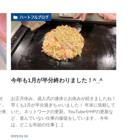
ハートフルブログ
今年も1月が半分終わりました！^_^
そ
お正月休み、成人式の連休とお休みが続きましたね！
す。
早くも1月が半分過ぎちゃいました！ 年末に依頼して
が来
いた、ネットワークの更新、YouTubeやHPの更新な
ど、進んでいない仕事の催促をしています。 今年
は、どこも年始の仕事 […]
2023.01.19