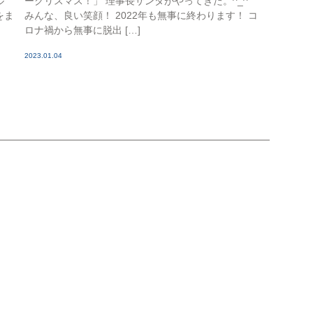
ル
ークリスマス！」 理事長サンタがやってきた。^_^
をま
みんな、良い笑顔！ 2022年も無事に終わります！ コ
ロナ禍から無事に脱出 […]
2023.01.04