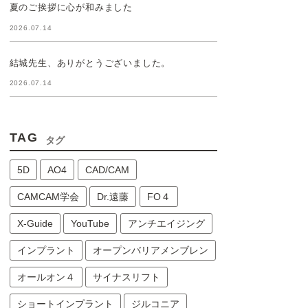
夏のご挨拶に心が和みました
2026.07.14
結城先生、ありがとうございました。
2026.07.14
TAG
タグ
5D
AO4
CAD/CAM
CAMCAM学会
Dr.遠藤
FO４
X-Guide
YouTube
アンチエイジング
インプラント
オープンバリアメンブレン
オールオン４
サイナスリフト
ショートインプラント
ジルコニア