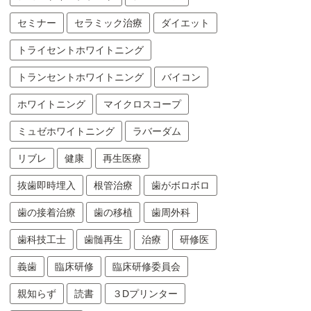
セミナー
セラミック治療
ダイエット
トライセントホワイトニング
トランセントホワイトニング
バイコン
ホワイトニング
マイクロスコープ
ミュゼホワイトニング
ラバーダム
リブレ
健康
再生医療
抜歯即時埋入
根管治療
歯がボロボロ
歯の接着治療
歯の移植
歯周外科
歯科技工士
歯髄再生
治療
研修医
義歯
臨床研修
臨床研修委員会
親知らず
読書
３Dプリンター