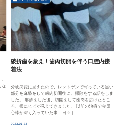
睡眠時無呼吸症候群
口臭外来
ホワイトニング
訪問歯科診療
破折歯を救え！歯肉切開を伴う口腔内接
着法
た。
もな
分岐病変に見えたので、レントゲンで写っている黒い
、
部分を麻酔をして歯肉切開後に、掃除をする話をしま
した。 麻酔をした後、切開をして歯肉を広げたとこ
ろ、根にヒビが見えてきました。 以前の治療で金属
心棒が深く入っていた事、日々 […]
2023.01.23