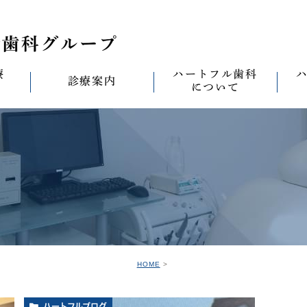
療
ハートフル歯科
診療案内
について
思い
診療案内一覧
(医)徹心会について
料金表
なる
ールセラミック治
むし歯治療
ハートフルの考え
歯周病治療
なる
セラミック治療
ハートフルの治療
ワンデイジルコニア治
なる
ントへの思い
無菌化根管治療
院内設備
予防・メンテナンス
なる
正装置（イン
の思い
インプラント
ハートフル歯科
オールオン4
滅菌
グループ院の案内
HOME
の思い
矯正治療
親知らずの抜歯
愛の
ハートフルブログ