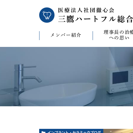
理事長の治
メンバー紹介
への思い
理事長の治療への
CAD/CAM（オ
療）への思い
バイコンインプラ
マウスピース型矯
ビザライン）へ
ホワイトニングへ
インプラント・セラミックブログ