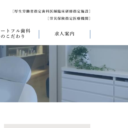
ハートフル歯科
求人案内
のこだわり
べく痛くない治療
求人募集について
べく削らない治療
研修医募集
療
べく抜かない治療
べく短期間の治療
管理について
エコキャップ