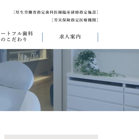
ハートフル歯科
求人案内
のこだわり
べく痛くない治療
求人募集について
べく削らない治療
研修医募集
療
べく抜かない治療
べく短期間の治療
管理について
エコキャップ