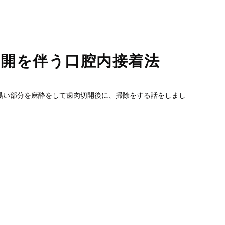
睡眠時無呼吸症候群
口臭外来
ホワイトニング
訪問歯科診療
切開を伴う口腔内接着法
黒い部分を麻酔をして歯肉切開後に、掃除をする話をしまし