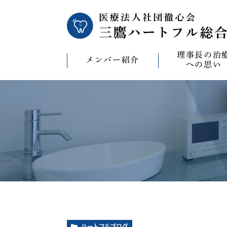
理事長の治
メンバー紹介
への思い
理事長の治療への
CAD/CAM（オ
療）への思い
バイコンインプラ
マウスピース型矯
ビザライン）へ
ホワイトニングへ
ハートフルブログ