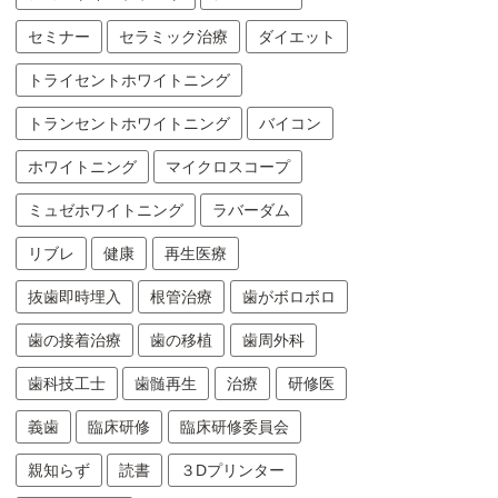
セミナー
セラミック治療
ダイエット
トライセントホワイトニング
トランセントホワイトニング
バイコン
ホワイトニング
マイクロスコープ
ミュゼホワイトニング
ラバーダム
リブレ
健康
再生医療
抜歯即時埋入
根管治療
歯がボロボロ
歯の接着治療
歯の移植
歯周外科
歯科技工士
歯髄再生
治療
研修医
義歯
臨床研修
臨床研修委員会
親知らず
読書
３Dプリンター