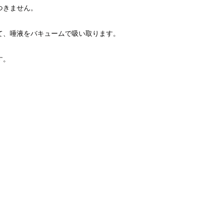
つきません。
て、唾液をバキュームで吸い取ります。
す。