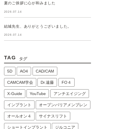
夏のご挨拶に心が和みました
2026.07.14
結城先生、ありがとうございました。
2026.07.14
TAG
タグ
5D
AO4
CAD/CAM
CAMCAM学会
Dr.遠藤
FO４
X-Guide
YouTube
アンチエイジング
インプラント
オープンバリアメンブレン
オールオン４
サイナスリフト
ショートインプラント
ジルコニア