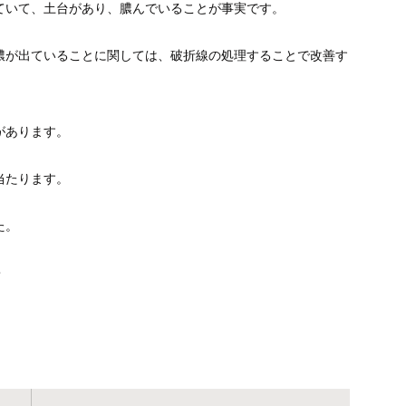
ていて、土台があり、膿んでいることが事実です。
膿が出ていることに関しては、破折線の処理することで改善す
があります。
当たります。
た。
・