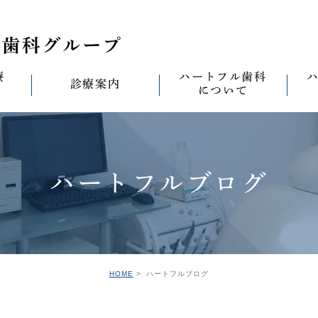
療
ハートフル歯科
診療案内
について
思い
診療案内一覧
(医)徹心会について
料金表
なる
ールセラミック治
むし歯治療
ハートフルの考え
歯周病治療
なる
ハートフルブログ
セラミック治療
ハートフルの治療
ワンデイジルコニア治
なる
ントへの思い
無菌化根管治療
院内設備
予防・メンテナンス
なる
正装置（イン
の思い
インプラント
ハートフル歯科
オールオン4
滅菌
グループ院の案内
HOME
ハートフルブログ
の思い
矯正治療
親知らずの抜歯
愛の