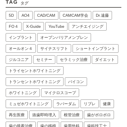
TAG
タグ
5D
AO4
CAD/CAM
CAMCAM学会
Dr.遠藤
FO４
X-Guide
YouTube
アンチエイジング
インプラント
オープンバリアメンブレン
オールオン４
サイナスリフト
ショートインプラント
ジルコニア
セミナー
セラミック治療
ダイエット
トライセントホワイトニング
トランセントホワイトニング
バイコン
ホワイトニング
マイクロスコープ
ミュゼホワイトニング
ラバーダム
リブレ
健康
再生医療
抜歯即時埋入
根管治療
歯がボロボロ
歯の接着治療
歯の移植
歯周外科
歯科技工士