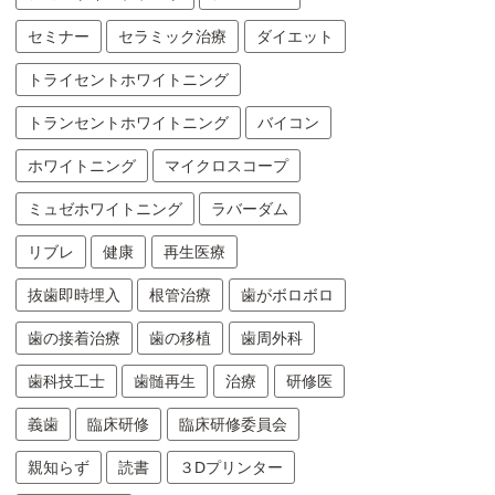
セミナー
セラミック治療
ダイエット
トライセントホワイトニング
トランセントホワイトニング
バイコン
ホワイトニング
マイクロスコープ
ミュゼホワイトニング
ラバーダム
リブレ
健康
再生医療
抜歯即時埋入
根管治療
歯がボロボロ
歯の接着治療
歯の移植
歯周外科
歯科技工士
歯髄再生
治療
研修医
義歯
臨床研修
臨床研修委員会
親知らず
読書
３Dプリンター