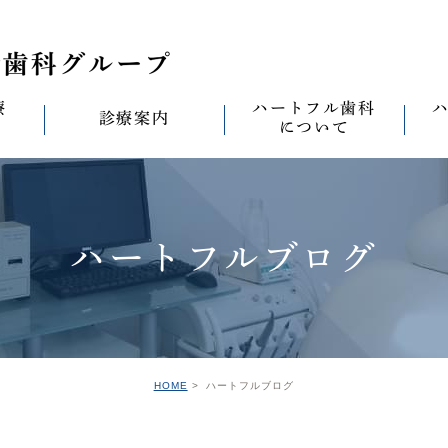
療
ハートフル歯科
診療案内
について
思い
診療案内一覧
(医)徹心会について
料金表
なる
ールセラミック治
むし歯治療
ハートフルの考え
歯周病治療
なる
ハートフルブログ
セラミック治療
ハートフルの治療
ワンデイジルコニア治
なる
ントへの思い
無菌化根管治療
院内設備
予防・メンテナンス
なる
正装置（イン
の思い
インプラント
ハートフル歯科
オールオン4
滅菌
グループ院の案内
HOME
ハートフルブログ
の思い
矯正治療
親知らずの抜歯
愛の