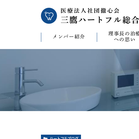
理事長の治
メンバー紹介
への思い
理事長の治療への
CAD/CAM（オ
療）への思い
バイコンインプラ
マウスピース型矯
ビザライン）へ
ホワイトニングへ
ハートフルブログ