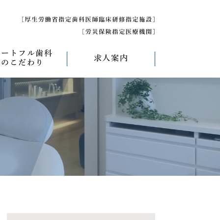
ハートフル歯科
求人案内
のこだわり
べく痛くない治療
求人募集について
べく削らない治療
研修医募集
療
べく抜かない治療
べく短期間の治療
管理について
エコキャップ