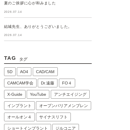
夏のご挨拶に心が和みました
2026.07.14
結城先生、ありがとうございました。
2026.07.14
TAG
タグ
5D
AO4
CAD/CAM
CAMCAM学会
Dr.遠藤
FO４
X-Guide
YouTube
アンチエイジング
インプラント
オープンバリアメンブレン
オールオン４
サイナスリフト
ショートインプラント
ジルコニア