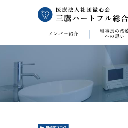
理事長の治
メンバー紹介
への思い
理事長の治療への
CAD/CAM（オ
療）への思い
バイコンインプラ
マウスピース型矯
ビザライン）へ
ホワイトニングへ
研修医ブログ