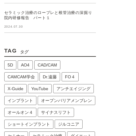
セラミック治療のロープレと根管治療の深掘り
院内研修報告 パート１
2024.07.30
TAG
タグ
5D
AO4
CAD/CAM
CAMCAM学会
Dr.遠藤
FO４
X-Guide
YouTube
アンチエイジング
インプラント
オープンバリアメンブレン
オールオン４
サイナスリフト
ショートインプラント
ジルコニア