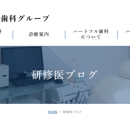
療
ハートフル歯科
診療案内
について
思い
診療案内一覧
(医)徹心会について
料金表
なる
ールセラミック治
むし歯治療
ハートフルの考え
歯周病治療
なる
研修医ブログ
セラミック治療
ハートフルの治療
ワンデイジルコニア治
なる
ントへの思い
無菌化根管治療
院内設備
予防・メンテナンス
なる
正装置（イン
の思い
インプラント
ハートフル歯科
オールオン4
滅菌
グループ院の案内
HOME
研修医ブログ
の思い
矯正治療
親知らずの抜歯
愛の