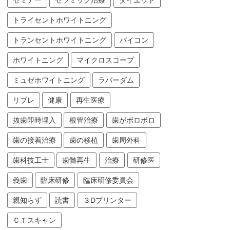
セミナー
セラミック治療
ダイエット
トライセントホワイトニング
トランセントホワイトニング
バイコン
ホワイトニング
マイクロスコープ
ミュゼホワイトニング
ラバーダム
リブレ
健康
再生医療
抜歯即時埋入
根管治療
歯がボロボロ
歯の接着治療
歯の移植
歯周外科
歯科技工士
歯髄再生
治療
研修医
義歯
臨床研修
臨床研修委員会
親知らず
読書
３Dプリンター
ＣＴスキャン