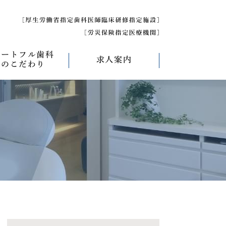
ハートフル歯科
求人案内
のこだわり
べく痛くない治療
求人募集について
べく削らない治療
研修医募集
療
べく抜かない治療
べく短期間の治療
管理について
エコキャップ