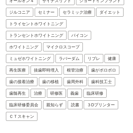
オールオン４
サイナスリフト
ショートインプラント
ジルコニア
セミナー
セラミック治療
ダイエット
トライセントホワイトニング
トランセントホワイトニング
バイコン
ホワイトニング
マイクロスコープ
ミュゼホワイトニング
ラバーダム
リブレ
健康
再生医療
抜歯即時埋入
根管治療
歯がボロボロ
歯の接着治療
歯の移植
歯周外科
歯科技工士
歯髄再生
治療
研修医
義歯
臨床研修
臨床研修委員会
親知らず
読書
３Dプリンター
ＣＴスキャン