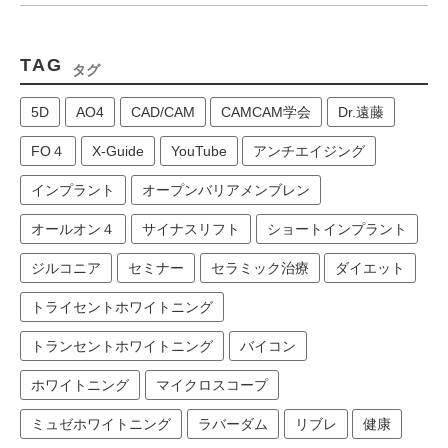
TAG
タグ
5D
AO4
CAD/CAM
CAMCAM学会
Dr.遠藤
FO４
X-Guide
YouTube
アンチエイジング
インプラント
オープンバリアメンブレン
オールオン４
サイナスリフト
ショートインプラント
ジルコニア
セミナー
セラミック治療
ダイエット
トライセントホワイトニング
トランセントホワイトニング
バイコン
ホワイトニング
マイクロスコープ
ミュゼホワイトニング
ラバーダム
リブレ
健康