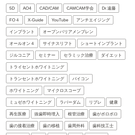
5D
AO4
CAD/CAM
CAMCAM学会
Dr.遠藤
FO４
X-Guide
YouTube
アンチエイジング
インプラント
オープンバリアメンブレン
オールオン４
サイナスリフト
ショートインプラント
ジルコニア
セミナー
セラミック治療
ダイエット
トライセントホワイトニング
トランセントホワイトニング
バイコン
ホワイトニング
マイクロスコープ
ミュゼホワイトニング
ラバーダム
リブレ
健康
再生医療
抜歯即時埋入
根管治療
歯がボロボロ
歯の接着治療
歯の移植
歯周外科
歯科技工士