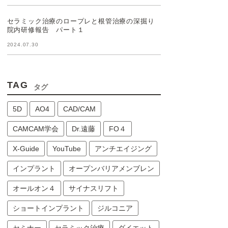
セラミック治療のロープレと根管治療の深掘り
院内研修報告 パート１
2024.07.30
TAG
タグ
5D
AO4
CAD/CAM
CAMCAM学会
Dr.遠藤
FO４
X-Guide
YouTube
アンチエイジング
インプラント
オープンバリアメンブレン
オールオン４
サイナスリフト
ショートインプラント
ジルコニア