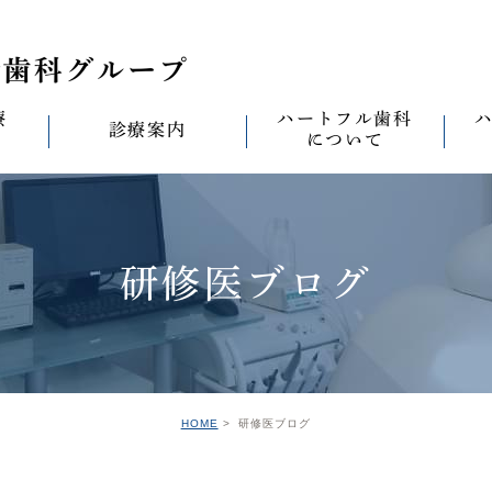
療
ハートフル歯科
診療案内
について
思い
診療案内一覧
(医)徹心会について
料金表
なる
ールセラミック治
むし歯治療
ハートフルの考え
歯周病治療
なる
研修医ブログ
セラミック治療
ハートフルの治療
ワンデイジルコニア治
なる
ントへの思い
無菌化根管治療
院内設備
予防・メンテナンス
なる
正装置（イン
の思い
インプラント
ハートフル歯科
オールオン4
滅菌
グループ院の案内
HOME
研修医ブログ
の思い
矯正治療
親知らずの抜歯
愛の