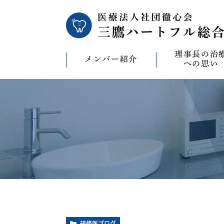
理事長の治
メンバー紹介
への思い
理事長の治療への
CAD/CAM（オ
療）への思い
バイコンインプラ
マウスピース型矯
ビザライン）へ
ホワイトニングへ
研修医ブログ