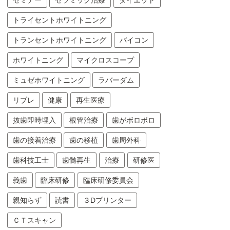
セミナー
セラミック治療
ダイエット
トライセントホワイトニング
トランセントホワイトニング
バイコン
ホワイトニング
マイクロスコープ
ミュゼホワイトニング
ラバーダム
リブレ
健康
再生医療
抜歯即時埋入
根管治療
歯がボロボロ
歯の接着治療
歯の移植
歯周外科
歯科技工士
歯髄再生
治療
研修医
義歯
臨床研修
臨床研修委員会
親知らず
読書
３Dプリンター
ＣＴスキャン