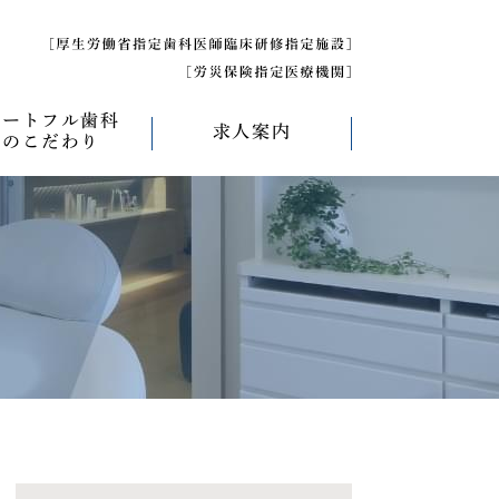
ハートフル歯科
求人案内
のこだわり
べく痛くない治療
求人募集について
べく削らない治療
研修医募集
療
べく抜かない治療
べく短期間の治療
管理について
エコキャップ