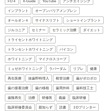
FO４
X-Guide
YouTube
アンチエイジング
インプラント
オープンバリアメンブレン
オールオン４
サイナスリフト
ショートインプラント
ジルコニア
セミナー
セラミック治療
ダイエット
トライセントホワイトニング
トランセントホワイトニング
バイコン
ホワイトニング
マイクロスコープ
ミュゼホワイトニング
ラバーダム
リブレ
健康
再生医療
抜歯即時埋入
根管治療
歯がボロボロ
歯の接着治療
歯の移植
歯周外科
歯科技工士
歯髄再生
治療
研修医
義歯
臨床研修
臨床研修委員会
親知らず
読書
３Dプリンター