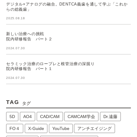
デジタル×アナログの融合。DENTCA義歯を通して学ぶ「これか
らの総義歯」
2025.08.18
新しい治療への挑戦
院内研修報告 パート２
2024.07.30
セラミック治療のロープレと根管治療の深掘り
院内研修報告 パート１
2024.07.30
TAG
タグ
5D
AO4
CAD/CAM
CAMCAM学会
Dr.遠藤
FO４
X-Guide
YouTube
アンチエイジング