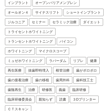
インプラント
オープンバリアメンブレン
オールオン４
サイナスリフト
ショートインプラント
ジルコニア
セミナー
セラミック治療
ダイエット
トライセントホワイトニング
トランセントホワイトニング
バイコン
ホワイトニング
マイクロスコープ
ミュゼホワイトニング
ラバーダム
リブレ
健康
再生医療
抜歯即時埋入
根管治療
歯がボロボロ
歯の接着治療
歯の移植
歯周外科
歯科技工士
歯髄再生
治療
研修医
義歯
臨床研修
臨床研修委員会
親知らず
読書
３Dプリンター
ＣＴスキャン