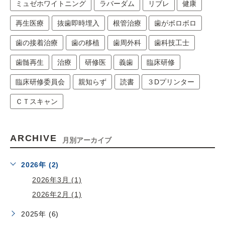
ミュゼホワイトニング
ラバーダム
リブレ
健康
再生医療
抜歯即時埋入
根管治療
歯がボロボロ
歯の接着治療
歯の移植
歯周外科
歯科技工士
歯髄再生
治療
研修医
義歯
臨床研修
臨床研修委員会
親知らず
読書
３Dプリンター
ＣＴスキャン
ARCHIVE
月別アーカイブ
2026年 (2)
2026年3月 (1)
2026年2月 (1)
2025年 (6)