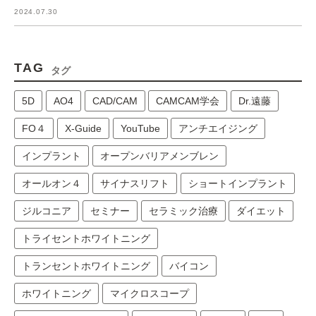
2024.07.30
TAG
タグ
5D
AO4
CAD/CAM
CAMCAM学会
Dr.遠藤
FO４
X-Guide
YouTube
アンチエイジング
インプラント
オープンバリアメンブレン
オールオン４
サイナスリフト
ショートインプラント
ジルコニア
セミナー
セラミック治療
ダイエット
トライセントホワイトニング
トランセントホワイトニング
バイコン
ホワイトニング
マイクロスコープ