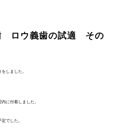
睡眠時無呼吸症候群
口臭外来
ホワイトニング
訪問歯科診療
歯 ロウ義歯の試適 その
りをしました。
腔内に付着しました。
予定でした。