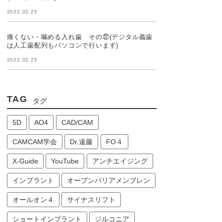
2022.02.25
痛くない・噛める入れ歯 その㊲(デジタル義歯
は人工歯配列もパソコンで行います)
2022.02.25
TAG
タグ
5D
AO4
CAD/CAM
CAMCAM学会
Dr.遠藤
FO４
X-Guide
YouTube
アンチエイジング
インプラント
オープンバリアメンブレン
オールオン４
サイナスリフト
ショートインプラント
ジルコニア