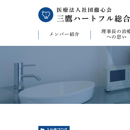
理事長の治
メンバー紹介
への思い
理事長の治療への
CAD/CAM（オ
療）への思い
バイコンインプラ
マウスピース型矯
ビザライン）へ
ホワイトニングへ
入れ歯ブログ