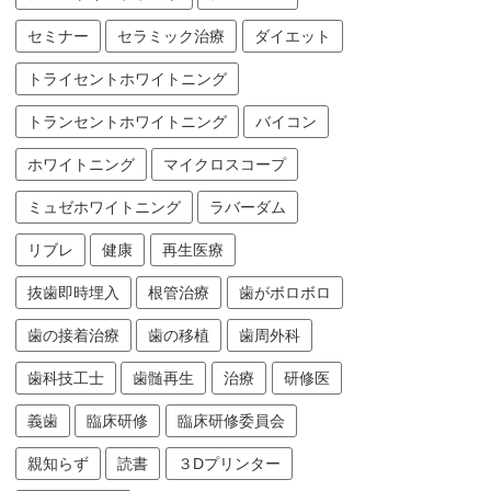
セミナー
セラミック治療
ダイエット
トライセントホワイトニング
トランセントホワイトニング
バイコン
ホワイトニング
マイクロスコープ
ミュゼホワイトニング
ラバーダム
リブレ
健康
再生医療
抜歯即時埋入
根管治療
歯がボロボロ
歯の接着治療
歯の移植
歯周外科
歯科技工士
歯髄再生
治療
研修医
義歯
臨床研修
臨床研修委員会
親知らず
読書
３Dプリンター