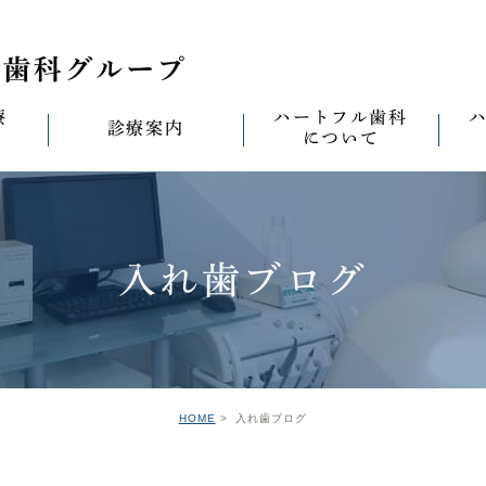
療
ハートフル歯科
診療案内
について
思い
診療案内一覧
(医)徹心会について
料金表
なる
ールセラミック治
むし歯治療
ハートフルの考え
歯周病治療
なる
入れ歯ブログ
セラミック治療
ハートフルの治療
ワンデイジルコニア治
なる
ントへの思い
無菌化根管治療
院内設備
予防・メンテナンス
なる
正装置（イン
の思い
インプラント
ハートフル歯科
オールオン4
滅菌
グループ院の案内
HOME
入れ歯ブログ
の思い
矯正治療
親知らずの抜歯
愛の