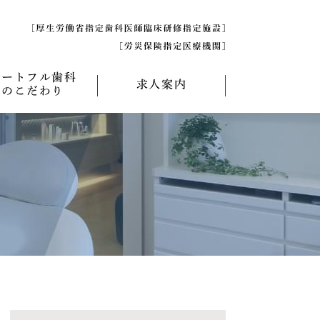
ハートフル歯科
求人案内
のこだわり
べく痛くない治療
求人募集について
べく削らない治療
研修医募集
療
べく抜かない治療
べく短期間の治療
管理について
エコキャップ