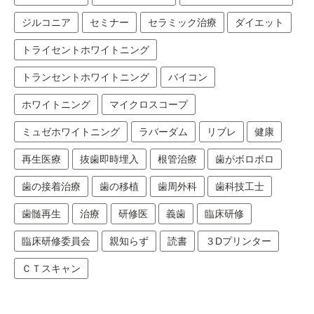
ジルコニア
セミナー
セラミック治療
ダイエット
トライセントホワイトニング
トランセントホワイトニング
バイコン
ホワイトニング
マイクロスコープ
ミュゼホワイトニング
ラバーダム
リブレ
健康
再生医療
抜歯即時埋入
根管治療
歯がボロボロ
歯の接着治療
歯の移植
歯周外科
歯科技工士
歯髄再生
治療
研修医
義歯
臨床研修
臨床研修委員会
親知らず
読書
３Dプリンター
ＣＴスキャン