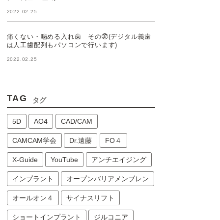
2022.02.25
痛くない・噛める入れ歯 その㊲(デジタル義歯
は人工歯配列もパソコンで行います)
2022.02.25
TAG
タグ
5D
AO4
CAD/CAM
CAMCAM学会
Dr.遠藤
FO４
X-Guide
YouTube
アンチエイジング
インプラント
オープンバリアメンブレン
オールオン４
サイナスリフト
ショートインプラント
ジルコニア