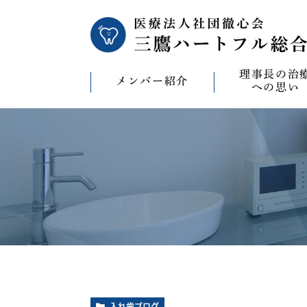
理事長の治
メンバー紹介
への思い
理事長の治療への
CAD/CAM（オ
療）への思い
バイコンインプラ
マウスピース型矯
ビザライン）へ
ホワイトニングへ
入れ歯ブログ