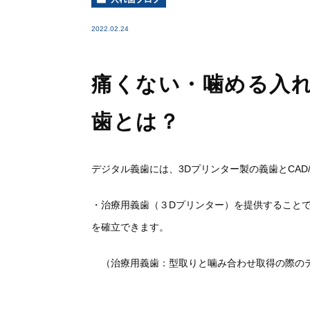
2022.02.24
痛くない・噛める入
歯とは？
デジタル義歯には、3Dプリンター製の義歯とCAD
・治療
用
義歯（３
Dプリンター）を提供することで
を確立できます。
（
治療用義歯：
型取りと噛み合わせ取得の際の