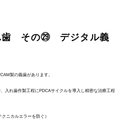
睡眠時無呼吸症候群
口臭外来
ホワイトニング
訪問歯科診療
れ歯 その㉙ デジタル義
/CAM製の義歯があります。
、入れ歯作製工程にPDCAサイクルを導入し精密な治療工程
テクニカルエラーを防ぐ）