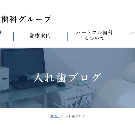
療
ハートフル歯科
診療案内
について
思い
診療案内一覧
(医)徹心会について
料金表
なる
ールセラミック治
むし歯治療
ハートフルの考え
歯周病治療
なる
入れ歯ブログ
セラミック治療
ハートフルの治療
ワンデイジルコニア治
なる
ントへの思い
無菌化根管治療
院内設備
予防・メンテナンス
なる
正装置（イン
の思い
インプラント
ハートフル歯科
オールオン4
滅菌
グループ院の案内
HOME
入れ歯ブログ
の思い
矯正治療
親知らずの抜歯
愛の