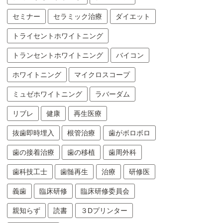
セミナー
セラミック治療
ダイエット
トライセントホワイトニング
トランセントホワイトニング
バイコン
ホワイトニング
マイクロスコープ
ミュゼホワイトニング
ラバーダム
リブレ
健康
再生医療
抜歯即時埋入
根管治療
歯がボロボロ
歯の接着治療
歯の移植
歯周外科
歯科技工士
歯髄再生
治療
研修医
義歯
臨床研修
臨床研修委員会
親知らず
読書
３Dプリンター