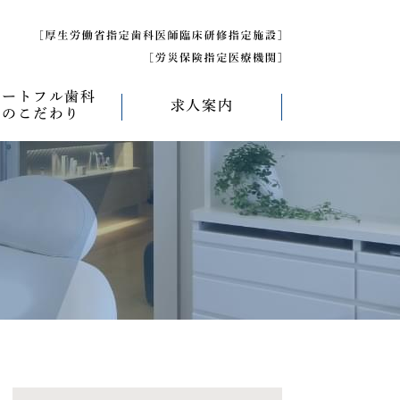
ハートフル歯科
求人案内
のこだわり
べく痛くない治療
求人募集について
べく削らない治療
研修医募集
療
べく抜かない治療
べく短期間の治療
管理について
エコキャップ