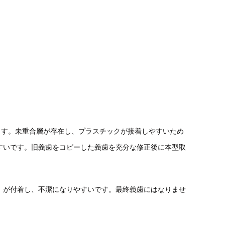
ます。未重合層が存在し、プラスチックが接着しやすいため
すいです。旧義歯をコピーした義歯を充分な修正後に本型取
）が付着し、不潔になりやすいです。
最終義歯には
なりませ