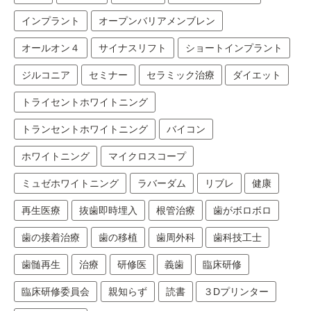
インプラント
オープンバリアメンブレン
オールオン４
サイナスリフト
ショートインプラント
ジルコニア
セミナー
セラミック治療
ダイエット
トライセントホワイトニング
トランセントホワイトニング
バイコン
ホワイトニング
マイクロスコープ
ミュゼホワイトニング
ラバーダム
リブレ
健康
再生医療
抜歯即時埋入
根管治療
歯がボロボロ
歯の接着治療
歯の移植
歯周外科
歯科技工士
歯髄再生
治療
研修医
義歯
臨床研修
臨床研修委員会
親知らず
読書
３Dプリンター