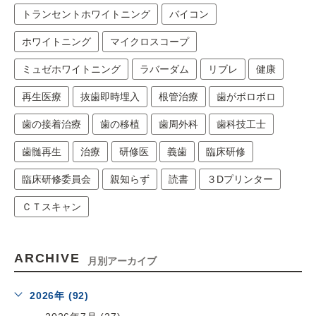
トランセントホワイトニング
バイコン
ホワイトニング
マイクロスコープ
ミュゼホワイトニング
ラバーダム
リブレ
健康
再生医療
抜歯即時埋入
根管治療
歯がボロボロ
歯の接着治療
歯の移植
歯周外科
歯科技工士
歯髄再生
治療
研修医
義歯
臨床研修
臨床研修委員会
親知らず
読書
３Dプリンター
ＣＴスキャン
ARCHIVE
月別アーカイブ
2026年 (92)