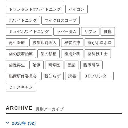
トランセントホワイトニング
バイコン
ホワイトニング
マイクロスコープ
ミュゼホワイトニング
ラバーダム
リブレ
健康
再生医療
抜歯即時埋入
根管治療
歯がボロボロ
歯の接着治療
歯の移植
歯周外科
歯科技工士
歯髄再生
治療
研修医
義歯
臨床研修
臨床研修委員会
親知らず
読書
３Dプリンター
ＣＴスキャン
ARCHIVE
月別アーカイブ
2026年 (92)