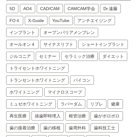
5D
AO4
CAD/CAM
CAMCAM学会
Dr.遠藤
FO４
X-Guide
YouTube
アンチエイジング
インプラント
オープンバリアメンブレン
オールオン４
サイナスリフト
ショートインプラント
ジルコニア
セミナー
セラミック治療
ダイエット
トライセントホワイトニング
トランセントホワイトニング
バイコン
ホワイトニング
マイクロスコープ
ミュゼホワイトニング
ラバーダム
リブレ
健康
再生医療
抜歯即時埋入
根管治療
歯がボロボロ
歯の接着治療
歯の移植
歯周外科
歯科技工士