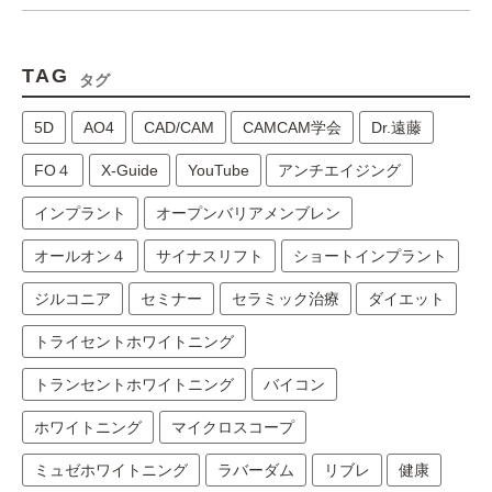
TAG
タグ
5D
AO4
CAD/CAM
CAMCAM学会
Dr.遠藤
FO４
X-Guide
YouTube
アンチエイジング
インプラント
オープンバリアメンブレン
オールオン４
サイナスリフト
ショートインプラント
ジルコニア
セミナー
セラミック治療
ダイエット
トライセントホワイトニング
トランセントホワイトニング
バイコン
ホワイトニング
マイクロスコープ
ミュゼホワイトニング
ラバーダム
リブレ
健康