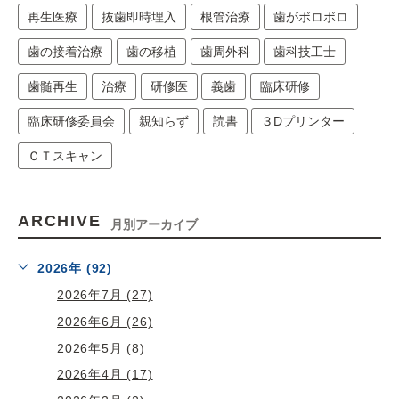
再生医療
抜歯即時埋入
根管治療
歯がボロボロ
歯の接着治療
歯の移植
歯周外科
歯科技工士
歯髄再生
治療
研修医
義歯
臨床研修
臨床研修委員会
親知らず
読書
３Dプリンター
ＣＴスキャン
ARCHIVE
月別アーカイブ
2026年 (92)
2026年7月 (27)
2026年6月 (26)
2026年5月 (8)
2026年4月 (17)