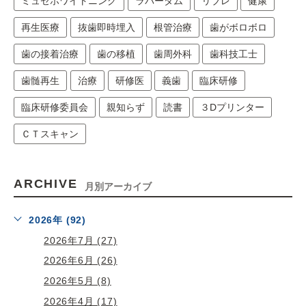
ミュゼホワイトニング
ラバーダム
リブレ
健康
再生医療
抜歯即時埋入
根管治療
歯がボロボロ
歯の接着治療
歯の移植
歯周外科
歯科技工士
歯髄再生
治療
研修医
義歯
臨床研修
臨床研修委員会
親知らず
読書
３Dプリンター
ＣＴスキャン
ARCHIVE
月別アーカイブ
2026年 (92)
2026年7月 (27)
2026年6月 (26)
2026年5月 (8)
2026年4月 (17)