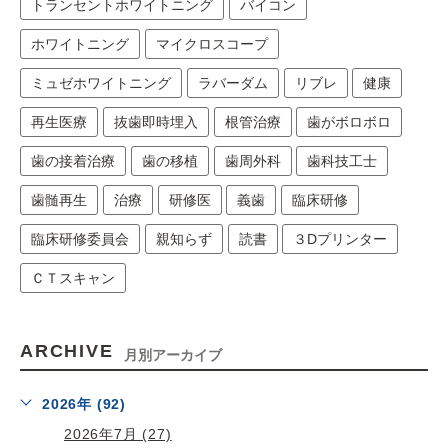
トランセントホワイトニング
バイコン
ホワイトニング
マイクロスコープ
ミュゼホワイトニング
ラバーダム
リブレ
健康
再生医療
抜歯即時埋入
根管治療
歯がボロボロ
歯の接着治療
歯の移植
歯周外科
歯科技工士
歯髄再生
治療
研修医
義歯
臨床研修
臨床研修委員会
親知らず
読書
３Dプリンター
ＣＴスキャン
ARCHIVE
月別アーカイブ
2026年 (92)
2026年7月 (27)