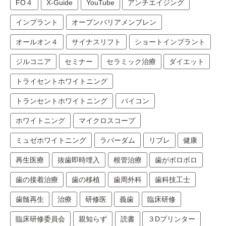
FO４
X-Guide
YouTube
アンチエイジング
インプラント
オープンバリアメンブレン
オールオン４
サイナスリフト
ショートインプラント
ジルコニア
セミナー
セラミック治療
ダイエット
トライセントホワイトニング
トランセントホワイトニング
バイコン
ホワイトニング
マイクロスコープ
ミュゼホワイトニング
ラバーダム
リブレ
健康
再生医療
抜歯即時埋入
根管治療
歯がボロボロ
歯の接着治療
歯の移植
歯周外科
歯科技工士
歯髄再生
治療
研修医
義歯
臨床研修
臨床研修委員会
親知らず
読書
３Dプリンター