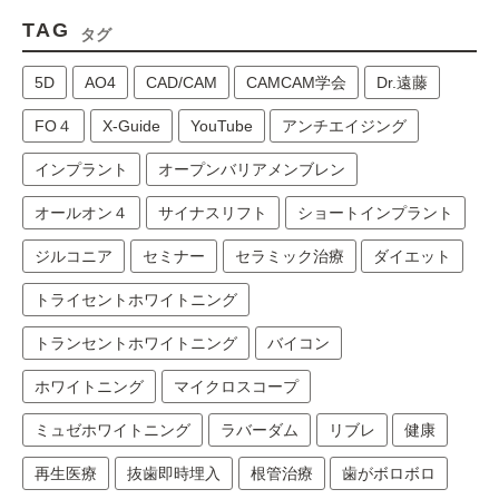
TAG
タグ
5D
AO4
CAD/CAM
CAMCAM学会
Dr.遠藤
FO４
X-Guide
YouTube
アンチエイジング
インプラント
オープンバリアメンブレン
オールオン４
サイナスリフト
ショートインプラント
ジルコニア
セミナー
セラミック治療
ダイエット
トライセントホワイトニング
トランセントホワイトニング
バイコン
ホワイトニング
マイクロスコープ
ミュゼホワイトニング
ラバーダム
リブレ
健康
再生医療
抜歯即時埋入
根管治療
歯がボロボロ