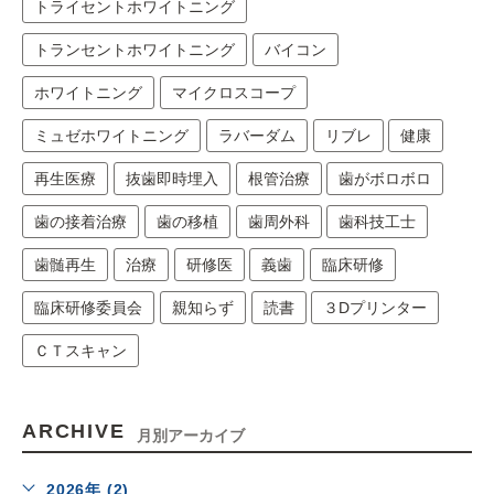
トライセントホワイトニング
トランセントホワイトニング
バイコン
ホワイトニング
マイクロスコープ
ミュゼホワイトニング
ラバーダム
リブレ
健康
再生医療
抜歯即時埋入
根管治療
歯がボロボロ
歯の接着治療
歯の移植
歯周外科
歯科技工士
歯髄再生
治療
研修医
義歯
臨床研修
臨床研修委員会
親知らず
読書
３Dプリンター
ＣＴスキャン
ARCHIVE
月別アーカイブ
2026年 (2)