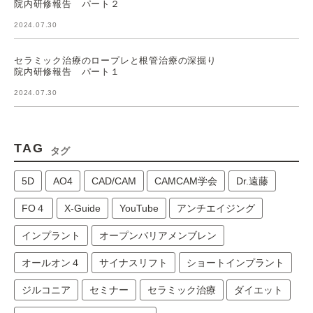
院内研修報告 パート２
2024.07.30
セラミック治療のロープレと根管治療の深掘り
院内研修報告 パート１
2024.07.30
TAG
タグ
5D
AO4
CAD/CAM
CAMCAM学会
Dr.遠藤
FO４
X-Guide
YouTube
アンチエイジング
インプラント
オープンバリアメンブレン
オールオン４
サイナスリフト
ショートインプラント
ジルコニア
セミナー
セラミック治療
ダイエット