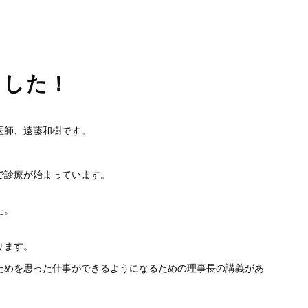
睡眠時無呼吸症候群
口臭外来
ホワイトニング
訪問歯科診療
ました！
医師、
遠藤和樹です。
で診療が始まっています。
た。
ります。
ためを思った仕事ができるようになるための理事長の講
義があ