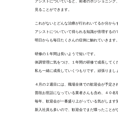
アシストについていると、術者のポジショニング
見ることがで
きます。
これがないとどんな治療が行われいてるか分から
アシストについていて得られる知識が倍増するの
明日からも毎日たくさんの症例に触れていきます
研修の１年間は長いようで短いです。
体調管理に気をつけ、１年間の研修で成長してく
私も一緒に成長していくつもりです。頑張りまし
４月の２週目には、職場全体での歓迎会が予定さ
普段お世話になっている業者さんも含め、
４０名
毎年、歓迎会が一番盛り上がっている気がします
新入社員も多いので、
歓迎会でまだ喋ったことが