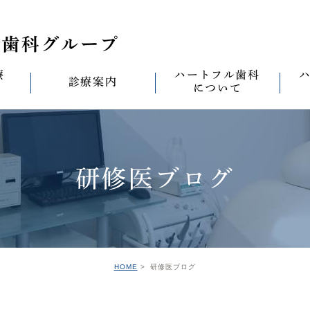
療
ハートフル歯科
診療案内
について
思い
診療案内一覧
(医)徹心会について
料金表
なる
ールセラミック治
むし歯治療
ハートフルの考え
歯周病治療
なる
研修医ブログ
セラミック治療
ハートフルの治療
ワンデイジルコニア治
なる
ントへの思い
無菌化根管治療
院内設備
予防・メンテナンス
なる
正装置（イン
の思い
インプラント
ハートフル歯科
オールオン4
滅菌
グループ院の案内
HOME
研修医ブログ
の思い
矯正治療
親知らずの抜歯
愛の