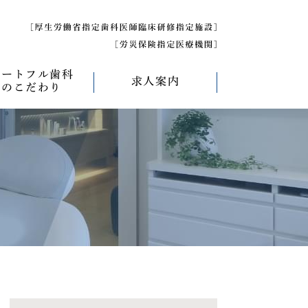
ハートフル歯科
求人案内
のこだわり
べく痛くない治療
求人募集について
べく削らない治療
研修医募集
療
べく抜かない治療
べく短期間の治療
管理について
エコキャップ