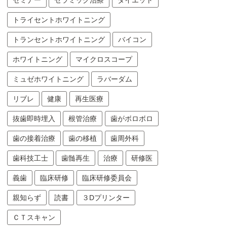
セミナー
セラミック治療
ダイエット
トライセントホワイトニング
トランセントホワイトニング
バイコン
ホワイトニング
マイクロスコープ
ミュゼホワイトニング
ラバーダム
リブレ
健康
再生医療
抜歯即時埋入
根管治療
歯がボロボロ
歯の接着治療
歯の移植
歯周外科
歯科技工士
歯髄再生
治療
研修医
義歯
臨床研修
臨床研修委員会
親知らず
読書
３Dプリンター
ＣＴスキャン