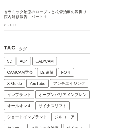
セラミック治療のロープレと根管治療の深掘り
院内研修報告 パート１
2024.07.30
TAG
タグ
5D
AO4
CAD/CAM
CAMCAM学会
Dr.遠藤
FO４
X-Guide
YouTube
アンチエイジング
インプラント
オープンバリアメンブレン
オールオン４
サイナスリフト
ショートインプラント
ジルコニア