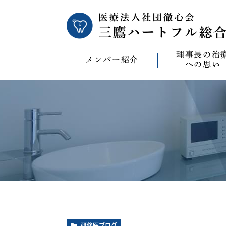
理事長の治
メンバー紹介
への思い
理事長の治療への
CAD/CAM（オ
療）への思い
バイコンインプラ
マウスピース型矯
ビザライン）へ
ホワイトニングへ
研修医ブログ